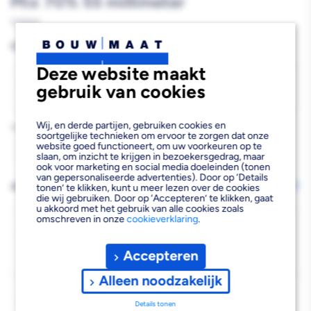
Mix 70% 55 millimeter
597900
Reguliere
€23,02
1
€8,53 per m
prijs
Deze website maakt
Kies breedte
›
gebruik van cookies
55 millimeter
Wij, en derde partijen, gebruiken cookies en
Aantal
soortgelijke technieken om ervoor te zorgen dat onze
website goed functioneert, om uw voorkeuren op te
Aantal
Aantal
slaan, om inzicht te krijgen in bezoekersgedrag, maar
ook voor marketing en social media doeleinden (tonen
verlagen
verhogen
van gepersonaliseerde advertenties). Door op ‘Details
AFHALEN OF LATEN BEZORGEN
tonen’ te klikken, kunt u meer lezen over de cookies
Wijzig vestiging
die wij gebruiken. Door op ‘Accepteren’ te klikken, gaat
van
van
u akkoord met het gebruik van alle cookies zoals
omschreven in onze
cookieverklaring
.
Neuslat
Neuslat
Bezorgen
Beschikbaar voor bezorgen
3
Hardhout
Hardhout
Accepteren
Voor 13:00 uur besteld, woensdag 12 augustus bezorgd.
Wit
Wit
Alleen noodzakelijk
Kies vestiging
Gegrond
Gegrond
Details tonen