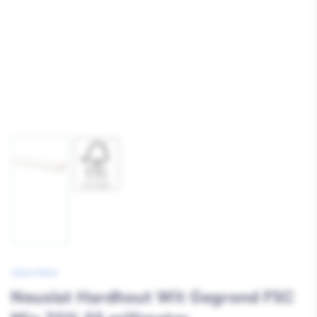
Afbeelding
Afbeelding
1
4
laden
laden
GEEN MERK
Neuslat Hardhout Wit Gegrond FSC