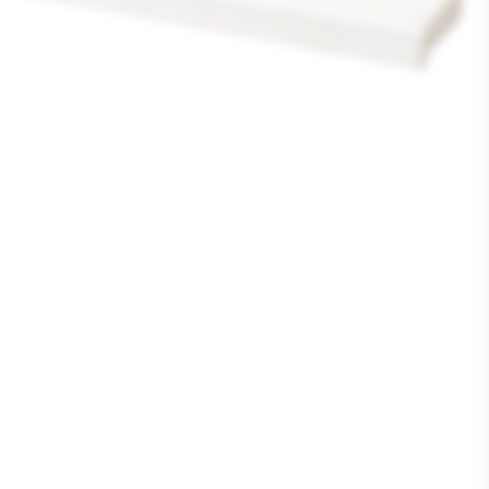
Media
1
openen