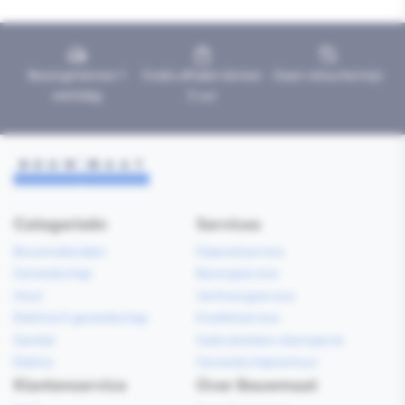
Bezorgd binnen 1
Gratis afhalen binnen
Geen retourtermijn
werkdag
2 uur
Categorieën
Services
Bouwmaterialen
Klaarzetservice
Gereedschap
Bezorgservice
Hout
Verfmengservice
Elektrisch gereedschap
Kredietservice
Sanitair
Gebruiksklare vloerspecie
Elektra
Gereedschapverhuur
Klantenservice
Over Bouwmaat