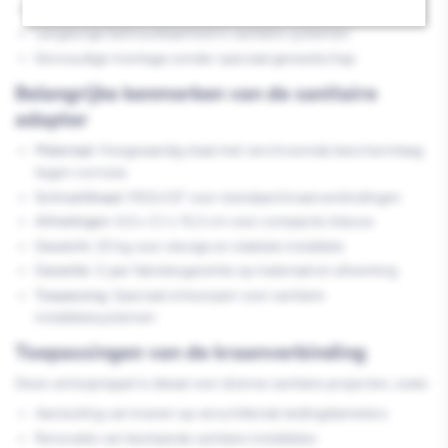
Compact formaat voor veelzijdige inbouwmogelijkheden
Langdurige betrouwbaarheid in sanitaire systemen
Eenvoudige montage zonder speciaal gereedschap
Belangrijke kenmerken van de sanitaire
adapter
Materiaal:
Hoogwaardig staal met verchroomde beschermlaag
tegen corrosie
Schroefdraad:
M22x1/2" voor standaard kraanverbindingen
Afmetingen:
6,5 x 3,1 x 15,3 cm voor compacte inbouw
Gewicht:
20 kg voor stevige en stabiele installatie
Garantie:
2 jaar fabrieksgarantie op materiaal en afwerking
Toepassing:
Speciaal ontworpen voor sanitaire
installatiesystemen
Toepassingen van de kraanverbinding
Deze verloopnippel is ideaal voor diverse sanitaire projecten, zoals:
Aansluiting van kranen op verschillende leidingdiameters
Renovatie van bestaande sanitaire installaties