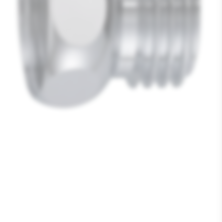
Media
1
openen