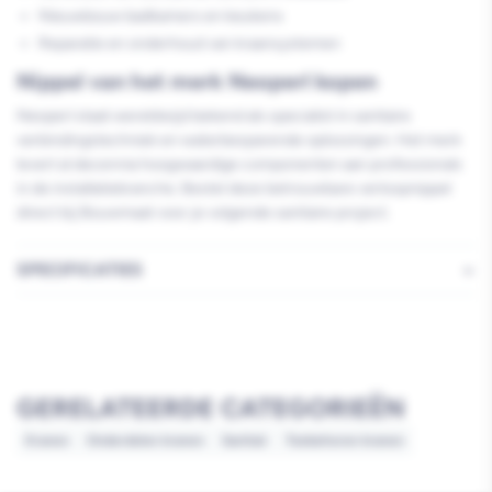
Nieuwbouw badkamers en keukens
Reparatie en onderhoud van kraansystemen
Nippel van het merk Neoperl kopen
Neoperl staat wereldwijd bekend als specialist in sanitaire
verbindingstechniek en waterbesparende oplossingen. Het merk
levert al decennia hoogwaardige componenten aan professionals
in de installatiebranche. Bestel deze betrouwbare verloopnippel
direct bij Bouwmaat voor je volgende sanitaire project.
SPECIFICATIES
GERELATEERDE CATEGORIEËN
Kranen
Onderdelen kranen
Sanitair
Toebehoren kranen