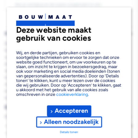
Kies je vestiging om de exacte schaplocatie te zien.
Deze website maakt
PRODUCTBESCHRIJVING
gebruik van cookies
De Neoperl Verloopnippel messing verchroomd M22x1/2" is een
hoogwaardige sanitaire verbruiksartikel die speciaal is ontwikkeld
Wij, en derde partijen, gebruiken cookies en
voor professionele installatietoepassingen. Deze verchroomde
soortgelijke technieken om ervoor te zorgen dat onze
website goed functioneert, om uw voorkeuren op te
stalen adapter zorgt voor een betrouwbare verbinding tussen
slaan, om inzicht te krijgen in bezoekersgedrag, maar
verschillende kraandelen en leidingsystemen. Door de duurzame
ook voor marketing en social media doeleinden (tonen
van gepersonaliseerde advertenties). Door op ‘Details
materiaalsamenstelling en precisie-afwerking biedt deze
tonen’ te klikken, kunt u meer lezen over de cookies
verloopnippel een langdurige en lekvrije prestatie in sanitaire
die wij gebruiken. Door op ‘Accepteren’ te klikken, gaat
u akkoord met het gebruik van alle cookies zoals
installaties. De compacte afmetingen maken hem geschikt voor
omschreven in onze
cookieverklaring
.
inbouw in beperkte ruimtes.
Belangrijkste voordelen
Accepteren
Deze professionele verloopnippel biedt je de volgende voordelen:
Alleen noodzakelijk
Duurzame verchroomde afwerking voor corrosiebestendigheid
Details tonen
Precisie-schroefdraad voor optimale afdichting