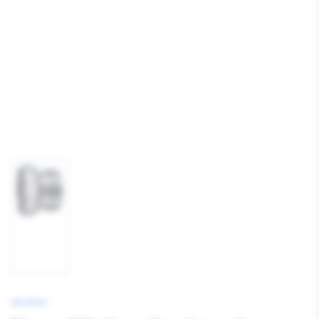
Afbeelding
1
laden
NEOPERL