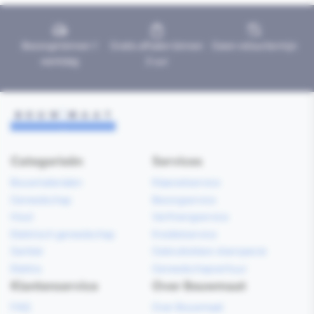
Bezorgd binnen 1
Gratis afhalen binnen
Geen retourtermijn
werkdag
2 uur
Categorieën
Services
Bouwmaterialen
Klaarzetservice
Gereedschap
Bezorgservice
Hout
Verfmengservice
Elektrisch gereedschap
Kredietservice
Sanitair
Gebruiksklare vloerspecie
Elektra
Gereedschapverhuur
Klantenservice
Over Bouwmaat
FAQ
Over Bouwmaat