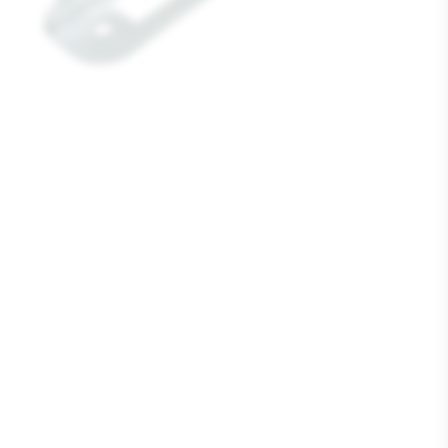
Media
1
openen