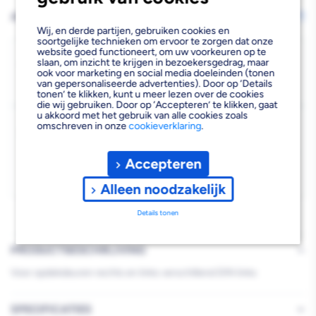
verlagen
verhogen
AFHALEN OF LATEN BEZORGEN
Wijzig vestiging
Wij, en derde partijen, gebruiken cookies en
van
van
soortgelijke technieken om ervoor te zorgen dat onze
website goed functioneert, om uw voorkeuren op te
Nemef
Nemef
Bezorgen
slaan, om inzicht te krijgen in bezoekersgedrag, maar
ook voor marketing en social media doeleinden (tonen
Beschikbaar voor bezorgen
20
Sluitplaat
Sluitplaat
van gepersonaliseerde advertenties). Door op ‘Details
Voor 19:00 uur besteld, dinsdag 11 augustus bezorgd.
tonen’ te klikken, kunt u meer lezen over de cookies
HP1266/12
HP1266/12
die wij gebruiken. Door op ‘Accepteren’ te klikken, gaat
u akkoord met het gebruik van alle cookies zoals
Kies vestiging
omschreven in onze
cookieverklaring
.
VerZinkt
VerZinkt
Afhalen mogelijk
›
DIN
DIN
Accepteren
Niet beschikbaar in de vestiging
-
Links
Links
Kies je vestiging om de exacte schaplocatie te zien.
Alleen noodzakelijk
Details tonen
PRODUCTBESCHRIJVING
Voor opdekdeuren rechts en links verschillend DIN links
SPECIFICATIES