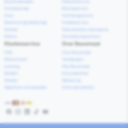
Bouwmaterialen
Klaarzetservice
Gereedschap
Bezorgservice
Hout
Verfmengservice
Elektrisch gereedschap
Kredietservice
Sanitair
Gebruiksklare vloerspecie
Elektra
Gereedschapverhuur
Klantenservice
Over Bouwmaat
FAQ
Over Bouwmaat
Retourneren
Vestigingen
Levering
Mijn Bouwmaat
Betalen
Duurzaamheid
Afhalen
Werken bij
Algemene voorwaarden
Onze specialisten
Betaalmethoden
Facebook
Instagram
LinkedIn
TikTok
YouTube