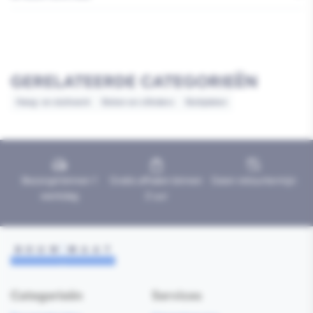
GERELATEERDE CATEGORIEËN
Hang- en sluitwerk
Sloten en cilinders
Sluitplaten
Bezorgd binnen 1
Gratis afhalen binnen
Geen retourtermijn
werkdag
2 uur
Categorieën
Services