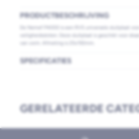
PRODUCTBESCHRIJVING
De Nemef P4000 is een RVS universele sluitplaat vo
veiligheidssloten. Deze sluitplaat is geschikt voor draa
van vorm. Afmeting is 25x192mm.
SPECIFICATIES
GERELATEERDE CATE