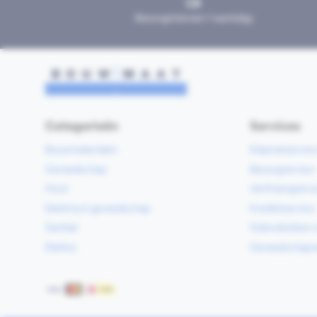
Bezorgd binnen 1 werkdag
Categorieën
Services
Bouwmaterialen
Klaarzetservic
Gereedschap
Bezorgservice
Hout
Verfmengservi
Elektrisch gereedschap
Kredietservice
Sanitair
Gebruiksklare 
Elektra
Gereedschapv
Betaalmethoden