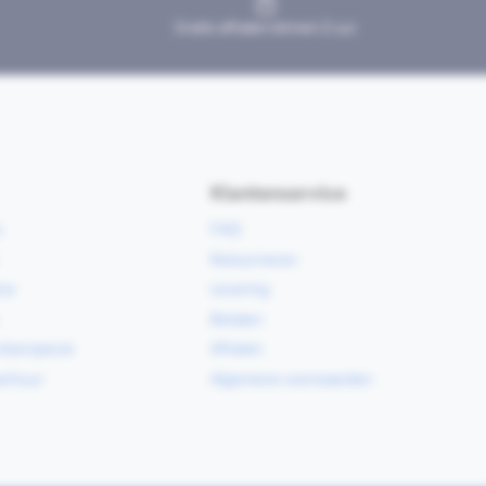
Gratis afhalen binnen 2 uur
Klantenservice
e
FAQ
Retourneren
ce
Levering
Betalen
vloerspecie
Afhalen
erhuur
Algemene voorwaarden