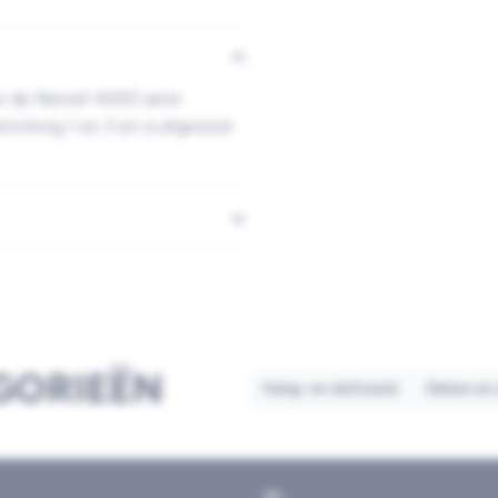
or de Nemef 4000 serie
irichting 1 en 3 en is afgerond
GORIEËN
Hang- en sluitwerk
Sloten en 