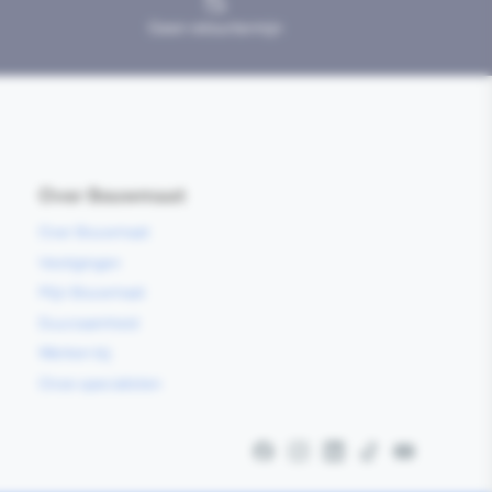
Geen retourtermijn
Over Bouwmaat
Over Bouwmaat
Vestigingen
Mijn Bouwmaat
Duurzaamheid
Werken bij
Onze specialisten
Facebook
Instagram
LinkedIn
TikTok
YouTube