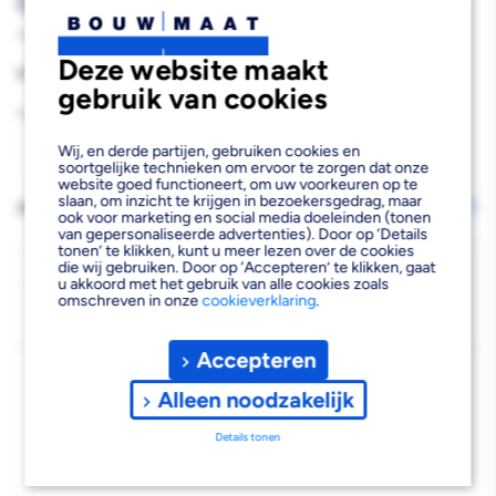
Gelakt
759398
Deze website maakt
Reguliere
€23,64
gebruik van cookies
prijs
Aantal
Wij, en derde partijen, gebruiken cookies en
Aantal
Aantal
soortgelijke technieken om ervoor te zorgen dat onze
website goed functioneert, om uw voorkeuren op te
verlagen
verhogen
slaan, om inzicht te krijgen in bezoekersgedrag, maar
AFHALEN OF LATEN BEZORGEN
Wijzig vestiging
ook voor marketing en social media doeleinden (tonen
van
van
van gepersonaliseerde advertenties). Door op ‘Details
tonen’ te klikken, kunt u meer lezen over de cookies
die wij gebruiken. Door op ‘Accepteren’ te klikken, gaat
Nemef
Nemef
Bezorgen
u akkoord met het gebruik van alle cookies zoals
omschreven in onze
cookieverklaring
.
Beschikbaar voor bezorgen
18
Cilinderslot
Cilinderslot
Voor 19:00 uur besteld, dinsdag 11 augustus bezorgd.
1269/3
1269/3
Accepteren
Kies vestiging
Zwart
Zwart
Alleen noodzakelijk
Afhalen mogelijk
›
Gelakt
Gelakt
Details tonen
Niet beschikbaar in de vestiging
-
Kies je vestiging om de exacte schaplocatie te zien.