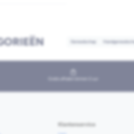
GORIEËN
Gereedschap
Handgereedsch
Gratis afhalen binnen 2 uur
Klantenservice