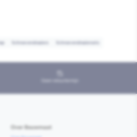
ap
Schroevendraaiers
Schroevendraaiersets
Geen retourtermijn
Over Bouwmaat