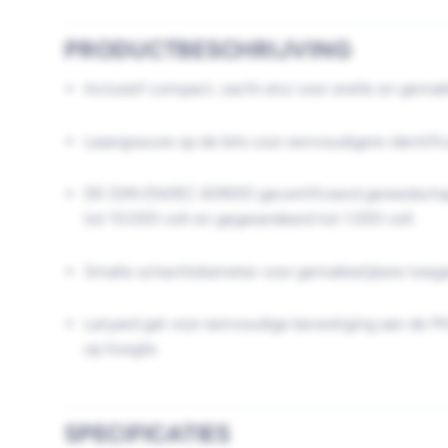
PRODUCTBESCHRIJVING
Inclusief compact, zacht etui voor snelle en gemak
Lasergravure op de bits voor eenvoudigere identific
DE (DIN EN/IEC 60900) gecertificeerd gereedschap 
tot 10.000 volt en gegarandeerd tot 1.000 volt
Smalle schachtdiameter voor gemakkelijkere toega
Lanyard gat voor eenvoudige bevestiging aan de Mi
op hoogte
SPECIFICATIES