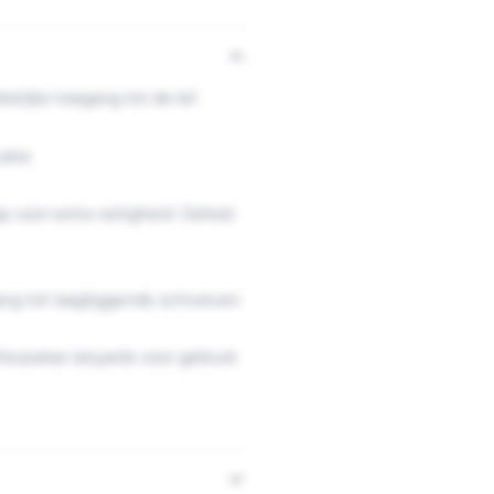
kelijke toegang tot de bit
atie
voor extra veiligheid. Getest
ng tot laagliggende schroeven
lwaukee lanyards voor gebruik