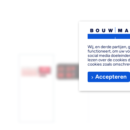
Wij, en derde partijen
functioneert, om uw vo
social media doeleinden
lezen over de cookies d
cookies zoals omschre
Accepteren
Afbeelding
Afbeelding
Afbeelding
1
2
3
laden
laden
laden