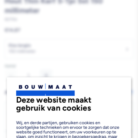
Hout Thin Kerf 5-Tpi 5st 150
millimeter
927754
Reguliere
€14,87
prijs
Kies lengte
›
150 millimeter
Aantal
Aantal
Aantal
verlagen
verhogen
AFHALEN OF LATEN BEZORGEN
Wijzig vestiging
Deze website maakt
van
van
gebruik van cookies
Milwaukee
Milwaukee
Bezorgen
Beschikbaar voor bezorgen
17
Reciprozaagblad
Reciprozaagblad
Wij, en derde partijen, gebruiken cookies en
Voor 19:00 uur besteld, morgen bezorgd.
soortgelijke technieken om ervoor te zorgen dat onze
Sawzall
Sawzall
website goed functioneert, om uw voorkeuren op te
slaan, om inzicht te krijgen in bezoekersgedrag, maar