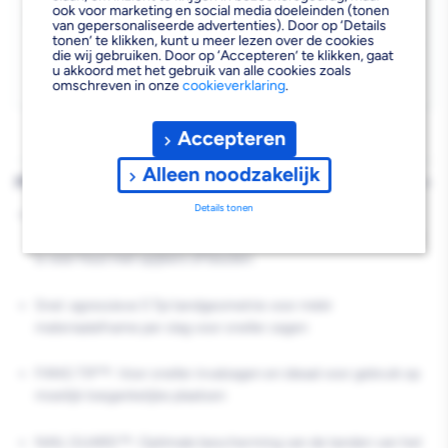
Kies vestiging
Hout
Hout
ook voor marketing en social media doeleinden (tonen
van gepersonaliseerde advertenties). Door op ‘Details
Afhalen mogelijk
›
tonen’ te klikken, kunt u meer lezen over de cookies
Thin
Thin
die wij gebruiken. Door op ‘Accepteren’ te klikken, gaat
Niet beschikbaar in de vestiging
-
u akkoord met het gebruik van alle cookies zoals
Kerf
Kerf
omschreven in onze
cookieverklaring
.
Kies je vestiging om de exacte schaplocatie te zien.
5-
5-
Accepteren
Tpi
Tpi
Alleen noodzakelijk
5st
5st
PRODUCTBESCHRIJVING
Details tonen
Sterk: 1,27 mm dik bladlichaam en 19 mm hoogte voor een
goede sterkte en levensduur van het blad, waardoor het ideaal
is voor hout met spijkers of bouten.
Snel: agressieve 5 Tpi tandgeometrie voor méér
materiaalafname per slag voor sneller zagen
FANG TIP™: Voor sneller invalzagen en ideaal voor gebruik op
moeilijk toegankelijke plaatsen
NAIL GUARD™: Optimale bescherming van de tanden van het