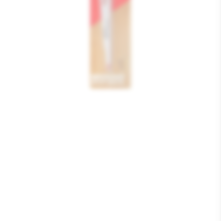
Media
1
openen