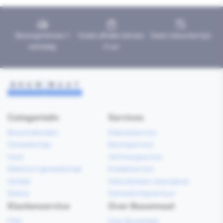
Bezorgd binnen 1
Gratis afhalen binnen
Geen retourtermijn
werkdag
2 uur
Categorieën
Services
Bouwmaterialen
Klaarzetservice
Gereedschap
Bezorgservice
Hout
Verfmengservice
Elektrisch gereedschap
Kredietservice
Sanitair
Gebruiksklare vloerspecie
Elektra
Gereedschapverhuur
Klantenservice
Over Bouwmaat
FAQ
Over Bouwmaat