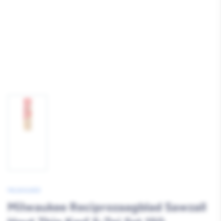
Afbeelding
1
laden
MILWAUKEE
Milwaukee Reciprozaagblad Sawzall