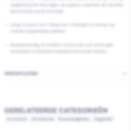
zaagblad bij het doorzagen van spijkers, waardoor de standtijd
aanmerkelijk wordt verhoogd
Lange schuine vorm: ideaal voor invalzagen en werken op
moeilijk toegankelijke plaatsen
Breekbestendig: bi-metalen constructie voor verhoogde
standtijden en flexibele buigzaamheid zonder breken
SPECIFICATIES
GERELATEERDE CATEGORIEËN
Accessoires
Gereedschap
Reciprozaagbladen
Zaagbladen