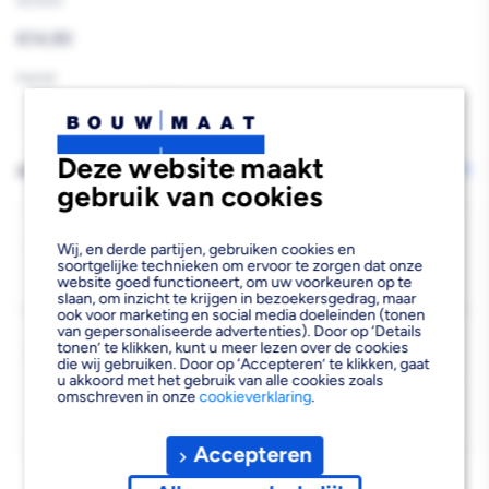
920993
Reguliere
€14,90
prijs
Aantal
Aantal
Aantal
verlagen
verhogen
Deze website maakt
AFHALEN OF LATEN BEZORGEN
Wijzig vestiging
gebruik van cookies
van
van
Milwaukee
Milwaukee
Bezorgen
Wij, en derde partijen, gebruiken cookies en
Beschikbaar voor bezorgen
2
soortgelijke technieken om ervoor te zorgen dat onze
Packout
Packout
website goed functioneert, om uw voorkeuren op te
Voor 19:00 uur besteld, morgen bezorgd.
slaan, om inzicht te krijgen in bezoekersgedrag, maar
Draadmand
Draadmand
ook voor marketing en social media doeleinden (tonen
van gepersonaliseerde advertenties). Door op ‘Details
Kies vestiging
tonen’ te klikken, kunt u meer lezen over de cookies
die wij gebruiken. Door op ‘Accepteren’ te klikken, gaat
Afhalen mogelijk
›
u akkoord met het gebruik van alle cookies zoals
omschreven in onze
cookieverklaring
.
Niet beschikbaar in de vestiging
-
Kies je vestiging om de exacte schaplocatie te zien.
Accepteren