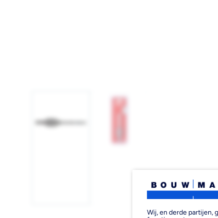
Afbeelding
Afbeelding
1
2
laden
laden
Wij, en derde partijen