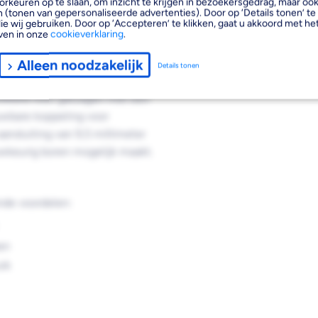
orkeuren op te slaan, om inzicht te krijgen in bezoekersgedrag, maar oo
 (tonen van gepersonaliseerde advertenties). Door op ‘Details tonen’ te 
ie wij gebruiken. Door op ‘Accepteren’ te klikken, gaat u akkoord met het
ven in onze
cookieverklaring
.
 14-30mm is een essentiële
Alleen noodzakelijk
Details tonen
n je boormachine en gatzagen.
ikkeld voor gatzagen met een
uwbare koppeling voor
ansluiting van 9,5 millimeter
nauwkeurig boren mogelijk maakt.
nde voordelen:
en
uik