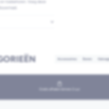
 en toebehoren. Voeg deze
 Bouwmaat.
GORIEËN
Accessoires
Boren
Gatzag
Gratis afhalen binnen 2 uur