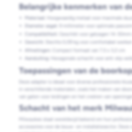
Belangrijke kenmerken van d
Materiaal:
Hoogwaardig metaal voor maximale duu
Diameter asgat:
9 millimeter voor optimale pasvor
Compatibiliteit:
Geschikt voor gatzagen 14-30mm
Gewicht:
Slechts 0,09 kg voor comfortabel werke
Afmetingen:
Compact formaat van 7,5 x 3,2 cm
Aansluiting:
Hexagonale schacht voor anti-slip ver
Toepassingen van de boorkop
Deze adapter is ideaal voor diverse professionele klu
in verschillende materialen, zoals het maken van doo
van gaten voor leidingen en het creëren van openingen 
Schacht van het merk Milwa
Milwaukee staat wereldwijd bekend om hun professi
accessoires voor de bouw- en installatiesector. Dez