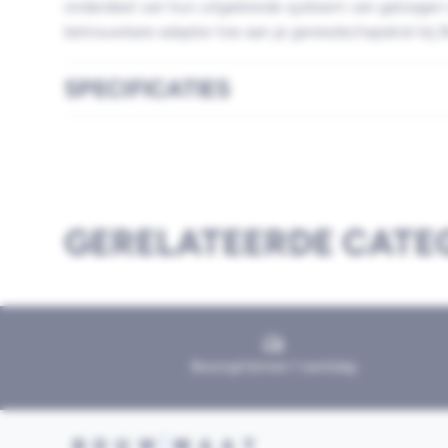
onderdeel van hun uitgebreide systeem van gatzagen
betrouwbare adapter toe aan je gereedschapskist bij
SPECIFICATIES
GERELATEERDE CATE
Bezorgd binnen 1 werkdag