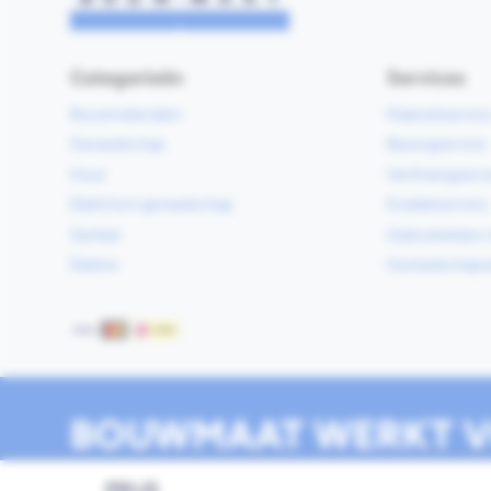
Categorieën
Services
Bouwmaterialen
Klaarzetservic
Gereedschap
Bezorgservice
Hout
Verfmengservi
Elektrisch gereedschap
Kredietservice
Sanitair
Gebruiksklare 
Elektra
Gereedschapv
Betaalmethoden
BOUWMAAT WERKT V
PRIJS