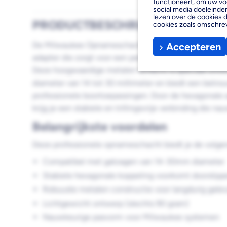
functioneert, om uw vo
social media doeleinden
lezen over de cookies d
PRODUCTBESCHRIJVING
cookies zoals omschre
De Milwaukee Opnameschacht Hex 9,5 voor Gatzagen
Accepteren
adapter die zorgt voor een perfecte verbinding tusse
Deze hoogwaardige metalen schacht is speciaal ontw
diameter van 14 tot 30 millimeter en biedt een betro
professionele boortoepassingen. Door de hexagonale a
krijg je een stabiele en trillingsvrije verbinding die 
Belangrijkste voordelen
Deze professionele opnameschacht biedt je de volge
Compatibel met gatzagen van 14-30mm diameter
Stabiele hexagonale koppeling voorkomt doorslipp
Robuuste metalen constructie voor langdurig gebr
Lichtgewicht ontwerp (slechts 90 gram)
Nauwkeurige pasvorm voor Milwaukee systemen