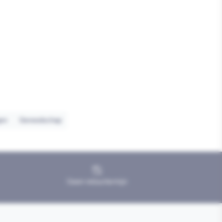
en
Gereedschap
Geen retourtermijn