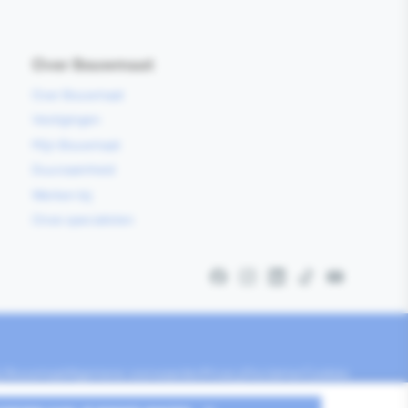
Over Bouwmaat
Over Bouwmaat
Vestigingen
Mijn Bouwmaat
Duurzaamheid
Werken bij
Onze specialisten
Facebook
Instagram
LinkedIn
TikTok
YouTube
ij Bouwmaat
Algemene voorwaarden
Privacy
Disclaimer
Cookies