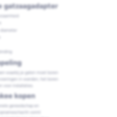
e gatzaagadapter
rzaamheid
m
 diameter
n
binding
peling
ssen waarbij je gaten moet boren
rvoeringen in wanden, het boren
voor installaties.
ukee kopen
onele gereedschap en
e opnameschacht vormt