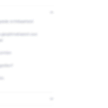
goede zichtbaarheid
 geoptimaliseerd voor
el
uimten
rollen?
ts