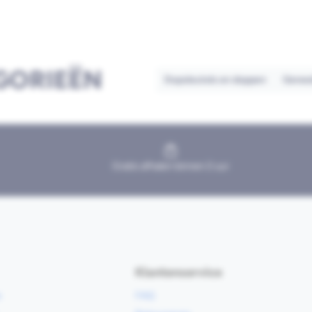
GORIEËN
Dopsleutels en doppen
Geree
Gratis afhalen binnen 2 uur
Klantenservice
e
FAQ