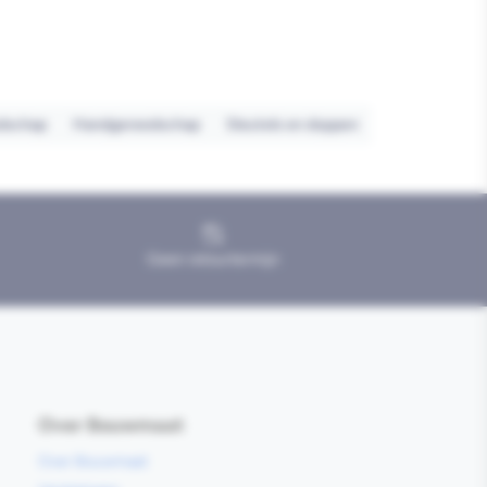
dschap
Handgereedschap
Sleutels en doppen
Geen retourtermijn
Over Bouwmaat
Over Bouwmaat