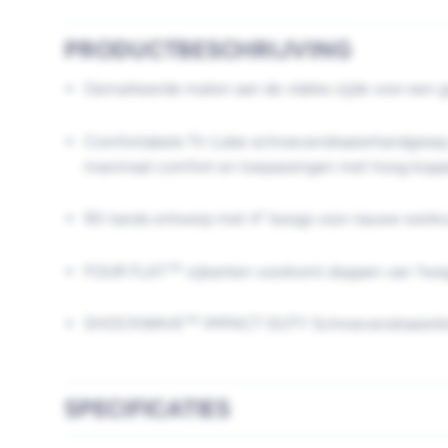
PRODUCTBESCHRIJVING
Gemarkeerde maten aan de vlakke zijde voor een 
Comfortabele Tri-Lobe schroevendraaierhandgreep
maximaal comfort en toepassingen met hoog kopp
90-tands ontwerp met 4° boogs voor nauwe werkr
FOUR FLAT™ zijkanten voorkomt doppen van ?weg
SHOCKWAVE™ IMPACT DUTY Schroevendraaierbi
SPECIFICATIES