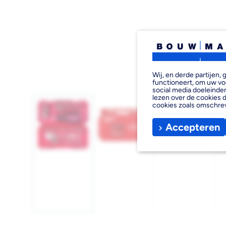
Wij, en derde partijen
functioneert, om uw vo
social media doeleinden
lezen over de cookies d
cookies zoals omschre
Accepteren
Afbeelding
Afbeelding
Afbeelding
1
2
3
laden
laden
laden