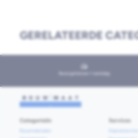
GERELATEERDE CATE
Bezorgd binnen 1 werkdag
Categorieën
Services
Bouwmaterialen
Klaarzetservic