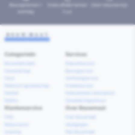
Bezorgd binnen 1
Gratis afhalen binnen
Geen retourtermijn
werkdag
2 uur
Categorieën
Services
Bouwmaterialen
Klaarzetservice
Gereedschap
Bezorgservice
Hout
Verfmengservice
Elektrisch gereedschap
Kredietservice
Sanitair
Gebruiksklare vloerspecie
Elektra
Gereedschapverhuur
Klantenservice
Over Bouwmaat
FAQ
Over Bouwmaat
Retourneren
Vestigingen
Levering
Mijn Bouwmaat