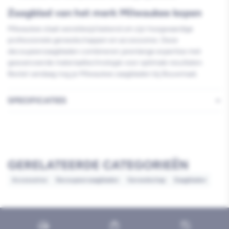
Zaagblad van het merk Milwaukee kopen
Milwaukee staat wereldwijd bekend om zijn hoogwaardige
professionele gereedschappen en accessoires. Deze
decoupeerzaagbladen combineren jarenlange expertise met
geavanceerde materiaaltechnologie voor optimale resultaten.
Bestel vandaag nog je Milwaukee zaagbladen bij Bouwmaat.
SPECIFICATIES
GERELATEERDE CATEGORIEËN
Accessoires
Decoupeerzaagbladen
Gereedschap
Zaagbladen