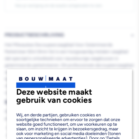
60x1,9mm
60x1,9mm
Kies je vestiging om de exacte schaplocatie te zien.
5st
5st
PRODUCTBESCHRIJVING
Het Milwaukee Decoupeerzaagblad Voor Gelamineerde
Parketvloer 60x1,9mm 5st is een hoogwaardig metalen zaagblad
dat speciaal is ontwikkeld voor nauwkeurige zaagklussen in
gelamineerde parketvloeren. Dit professionele decoupeerzaagblad
zorgt voor rechte, schone zaagsneden zonder uitscheuren of
beschadiging van het materiaal. De set van 5 stuks biedt je
voldoende voorraad voor meerdere projecten en garandeert
Deze website maakt
continuïteit in je werkzaamheden.
gebruik van cookies
Belangrijkste voordelen
Dit Milwaukee zaagblad biedt de volgende voordelen voor
Wij, en derde partijen, gebruiken cookies en
professionele gebruikers:
soortgelijke technieken om ervoor te zorgen dat onze
website goed functioneert, om uw voorkeuren op te
Speciaal ontworpen voor gelamineerde parketvloeren
slaan, om inzicht te krijgen in bezoekersgedrag, maar
ook voor marketing en social media doeleinden (tonen
Levert rechte, schone zaagsneden zonder uitscheuren
van gepersonaliseerde advertenties). Door op ‘Details