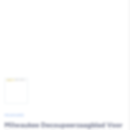
Media
1
openen
Afbeelding
1
laden
MILWAUKEE
Milwaukee Decoupeerzaagblad Voor