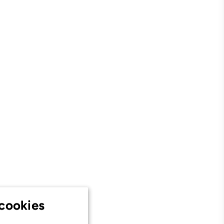
cookies