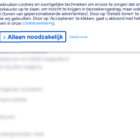
, gebruiken cookies en soortgelijke technieken om ervoor te zorgen dat 
orkeuren op te slaan, om inzicht te krijgen in bezoekersgedrag, maar oo
 (tonen van gepersonaliseerde advertenties). Door op ‘Details tonen’ te 
ie wij gebruiken. Door op ‘Accepteren’ te klikken, gaat u akkoord met het
ven in onze
cookieverklaring
.
x2,4mm is een professioneel
urig zagen van aluminium en
Alleen noodzakelijk
Details tonen
agblad beschikt over 80 ATB-
sneden en verminderde
ngssleuven en kobalt toegediend
n bij elke zaagklus.
 volgende voordelen:
fraamcarbide
sleuven
lasergesneden staal