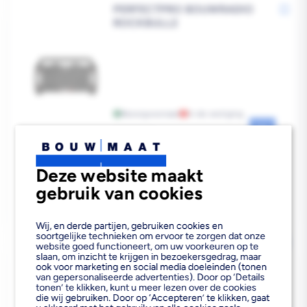
PERFECTPRO BOUWRADIO
ROCKBULL2
Bezorgvoorraad
In de vestiging
Reguliere
€299,00
prijs
Deze website maakt
gebruik van cookies
Wij, en derde partijen, gebruiken cookies en
soortgelijke technieken om ervoor te zorgen dat onze
PERFECTPRO BOUWRADIO
website goed functioneert, om uw voorkeuren op te
DABPRO
slaan, om inzicht te krijgen in bezoekersgedrag, maar
ook voor marketing en social media doeleinden (tonen
van gepersonaliseerde advertenties). Door op ‘Details
tonen’ te klikken, kunt u meer lezen over de cookies
die wij gebruiken. Door op ‘Accepteren’ te klikken, gaat