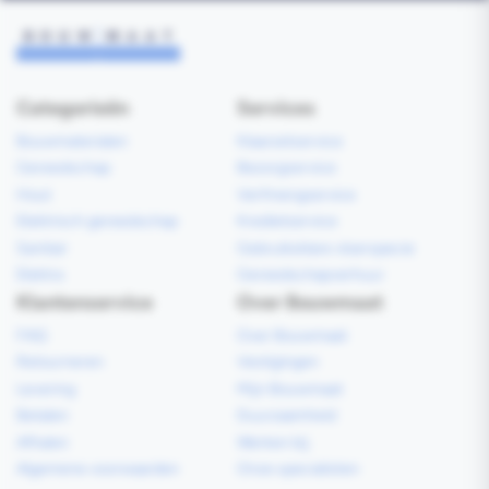
Categorieën
Services
Bouwmaterialen
Klaarzetservice
Gereedschap
Bezorgservice
Hout
Verfmengservice
Elektrisch gereedschap
Kredietservice
Sanitair
Gebruiksklare vloerspecie
Elektra
Gereedschapverhuur
Klantenservice
Over Bouwmaat
FAQ
Over Bouwmaat
Retourneren
Vestigingen
Levering
Mijn Bouwmaat
Betalen
Duurzaamheid
Afhalen
Werken bij
Algemene voorwaarden
Onze specialisten