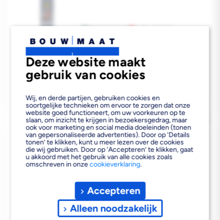
Bezorgvoorraad
In de vestiging
Reguliere
€12,16
prijs
Deze website maakt
gebruik van cookies
Wij, en derde partijen, gebruiken cookies en
soortgelijke technieken om ervoor te zorgen dat onze
website goed functioneert, om uw voorkeuren op te
slaan, om inzicht te krijgen in bezoekersgedrag, maar
FRENCKEN CF1534 SPRAY &
ook voor marketing en social media doeleinden (tonen
GO CONTACTLIJM
van gepersonaliseerde advertenties). Door op ‘Details
STARTSET 750ML
tonen’ te klikken, kunt u meer lezen over de cookies
die wij gebruiken. Door op ‘Accepteren’ te klikken, gaat
u akkoord met het gebruik van alle cookies zoals
omschreven in onze
cookieverklaring
.
Accepteren
Bezorgvoorraad
In de vestiging
Alleen noodzakelijk
Reguliere
€123,13