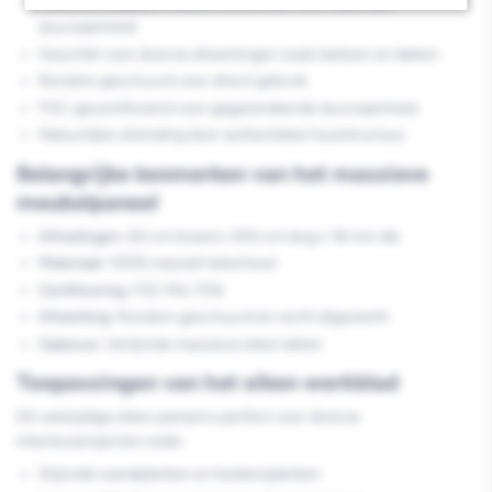
Premium kwaliteit massief eikenhout voor maximale
duurzaamheid
Geschikt voor diverse afwerkingen zoals beitsen en lakken
Rondom geschuurd voor direct gebruik
FSC-gecertificeerd voor gegarandeerde duurzaamheid
Natuurlijke uitstraling door authentieke houtstructuur
Belangrijke kenmerken van het massieve
meubelpaneel
Afmetingen:
60 cm breed x 300 cm lang x 18 mm dik
Materiaal:
100% massief eikenhout
Certificering:
FSC Mix 70%
Afwerking:
Rondom geschuurd en recht afgewerkt
Opbouw:
Verlijmde massieve eiken latten
Toepassingen van het eiken werkblad
Dit veelzijdige eiken paneel is perfect voor diverse
interieurprojecten zoals:
Stijlvolle wandplanken en boekenplanken