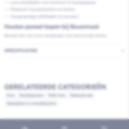
Luxe werkbladen voor kantoren of werkplaatsen
Maatwerk meubelstukken en kasten
Hoogwaardige tafelbladen en bureaus
Houten paneel kopen bij Bouwmaat
Bezoek één van onze vestigingen voor persoonlijk advies.
SPECIFICATIES
GERELATEERDE CATEGORIEËN
Hout
Meubelpanelen
Pallet item
Plaatmateriaal
Spaanplaten en meubelpanelen