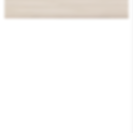
Media
1
openen