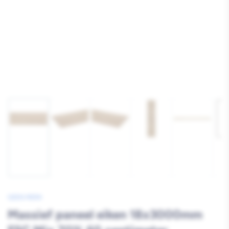
Afbeelding
Afbeelding
Afbeelding
Afbeelding
Afbeelding
1
11
12
13
14
laden
laden
laden
laden
laden
GEEN MERK
Massief paneel eiken 18x3000mm