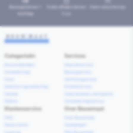
Bezorgd binnen 1
Gratis afhalen binnen
Geen retourtermijn
werkdag
2 uur
Categorieën
Services
Bouwmaterialen
Klaarzetservice
Gereedschap
Bezorgservice
Hout
Verfmengservice
Elektrisch gereedschap
Kredietservice
Sanitair
Gebruiksklare vloerspecie
Elektra
Gereedschapverhuur
Klantenservice
Over Bouwmaat
FAQ
Over Bouwmaat
Retourneren
Vestigingen
Levering
Mijn Bouwmaat