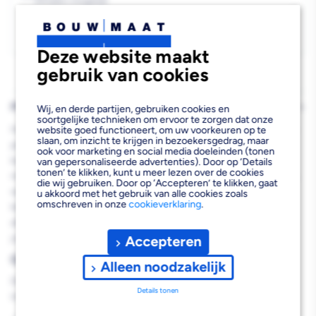
Afhalen mogelijk
›
FSC
FSC
Niet beschikbaar in de vestiging
-
Mix
Mix
Kies je vestiging om de exacte schaplocatie te zien.
Deze website maakt
70%
70%
gebruik van cookies
PRODUCTBESCHRIJVING
Wij, en derde partijen, gebruiken cookies en
soortgelijke technieken om ervoor te zorgen dat onze
Het Massief paneel eiken 60x300 cm 18 mm FSC Mix 70% is een
website goed functioneert, om uw voorkeuren op te
slaan, om inzicht te krijgen in bezoekersgedrag, maar
premium houten paneel dat zich kenmerkt door zijn duurzame
ook voor marketing en social media doeleinden (tonen
kwaliteit en veelzijdige toepassingsmogelijkheden. Dit massieve
van gepersonaliseerde advertenties). Door op ‘Details
tonen’ te klikken, kunt u meer lezen over de cookies
meubelpaneel is volledig opgebouwd uit authentieke eiken latten,
die wij gebruiken. Door op ‘Accepteren’ te klikken, gaat
wat resulteert in een karakteristieke uitstraling met natuurlijke
u akkoord met het gebruik van alle cookies zoals
omschreven in onze
cookieverklaring
.
kleurvariaties. Het paneel is rondom perfect geschuurd en recht
afgewerkt, waardoor het direct klaar is voor verdere bewerking in
jouw professionele projecten.
Accepteren
Grootste voordelen
Alleen noodzakelijk
Dit massieve eiken paneel biedt verschillende voordelen voor je
Details tonen
interieurproject: