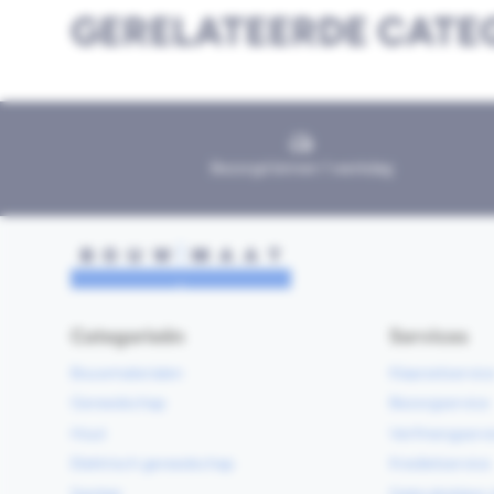
GERELATEERDE CATE
Bezorgd binnen 1 werkdag
Categorieën
Services
Bouwmaterialen
Klaarzetservic
Gereedschap
Bezorgservice
Hout
Verfmengservi
Elektrisch gereedschap
Kredietservice