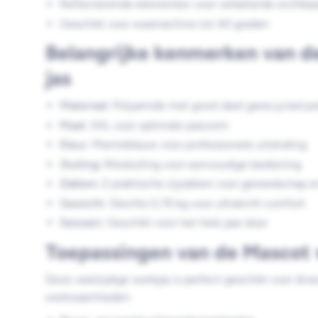
Reflecterende elementen voor verbeterde zichtba
Geschikt voor wasmachine tot 40 graden
Belangrijke kenmerken van de
jas
Materiaal:
Polyamide met groot deel gerecycled po
Maat:
XXL voor optimale pasvorm
Kleur:
Marineblauw voor professionele uitstraling
Sluiting:
Ritssluiting voor eenvoudige bediening
Zakken:
2 praktische zijzakken voor gereedschap e
Gewicht:
Slechts 0,76 kg voor ultralicht comfort
Seizoen:
Geschikt voor het hele jaar door
Toepassingen van de Mascot
Deze veelzijdige werkjas is perfect geschikt voor div
werkzaamheden: