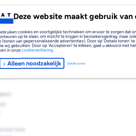
Deze website maakt gebruik van 
etch Marineblauw Maat XXL is
, gebruiken cookies en soortgelijke technieken om ervoor te zorgen dat 
voor maximaal comfort en
orkeuren op te slaan, om inzicht te krijgen in bezoekersgedrag, maar oo
 (tonen van gepersonaliseerde advertenties). Door op ‘Details tonen’ te 
 duurzaamheid met flexibiliteit
ie wij gebruiken. Door op ‘Accepteren’ te klikken, gaat u akkoord met het
eigenschappen. Met
ven in onze
cookieverklaring
.
raktische ritsluiting is deze
Alleen noodzakelijk
Details tonen
werk verrichten in verschillende
delen:
ort
ensief werk