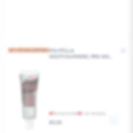
POLYFILLA
OP = OP 50% KORTING
HOUTVULMIDDEL PRO W200
VUREN 75GR
Bezorgvoorraad
In de vestiging
Reguliere
€5,30
prijs