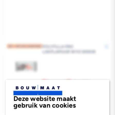
POLYFILLA PRO
OP = OP 35% KORTING
LAKPLAMUUR W110 800GR
Bezorgvoorraad
In de vestiging
Reguliere
€17,51
prijs
Deze website maakt
gebruik van cookies