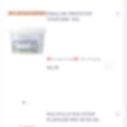
ZWALUW PROFSTOP
OP = OP 35% KORTING
STOPVERF 1KG
Bezorgvoorraad
In de vestiging
Reguliere
€4,19
prijs
POLYFILLA POLYSTOP
PLAMUUR PRO W130 2K
1,55KG