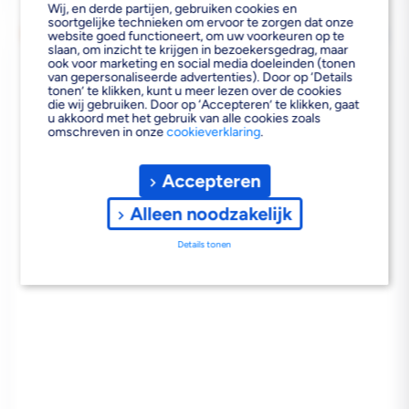
Wij, en derde partijen, gebruiken cookies en
soortgelijke technieken om ervoor te zorgen dat onze
POLYFILLA
OP = OP 50% KORTING
website goed functioneert, om uw voorkeuren op te
slaan, om inzicht te krijgen in bezoekersgedrag, maar
HOUTVULMIDDEL PRO W200
ook voor marketing en social media doeleinden (tonen
MERANTI 75GR
van gepersonaliseerde advertenties). Door op ‘Details
tonen’ te klikken, kunt u meer lezen over de cookies
die wij gebruiken. Door op ‘Accepteren’ te klikken, gaat
u akkoord met het gebruik van alle cookies zoals
omschreven in onze
cookieverklaring
.
Accepteren
Alleen noodzakelijk
Bezorgvoorraad
In de vestiging
Details tonen
Reguliere
€5,30
prijs