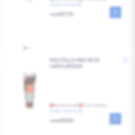
Andere varianten
Reguliere
€7,50
vanaf
prijs
POLYFILLA PRO W110
LAKPLAMUUR
Bezorgvoorraad
In de vestiging
Andere varianten
Reguliere
€9,90
vanaf
prijs