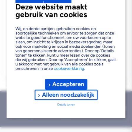
Deze website maakt
gebruik van cookies
Bezorgvoorraad
In de vestiging
Wij, en derde partijen, gebruiken cookies en
Reguliere
€4,28
soortgelijke technieken om ervoor te zorgen dat onze
website goed functioneert, om uw voorkeuren op te
prijs
€3,64
vanaf 48 stuks
slaan, om inzicht te krijgen in bezoekersgedrag, maar
ook voor marketing en social media doeleinden (tonen
van gepersonaliseerde advertenties). Door op ‘Details
tonen’ te klikken, kunt u meer lezen over de cookies
die wij gebruiken. Door op ‘Accepteren’ te klikken, gaat
u akkoord met het gebruik van alle cookies zoals
omschreven in onze
cookieverklaring
.
Accepteren
Alleen noodzakelijk
Details tonen
Bezorgd binnen 1
Gratis afhalen binnen
Geen retourtermijn
werkdag
2 uur