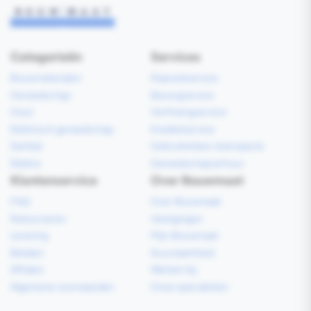
Categorieën
Services
Bouwmaterialen
Klaarzetservice
Gereedschap
Bezorgservice
Hout
Verfmengservice
Elektrisch gereedschap
Kredietservice
Sanitair
Gebruiksklare vloerspecie
Elektra
Gereedschapverhuur
Klantenservice
Over Bouwmaat
FAQ
Over Bouwmaat
Retourneren
Vestigingen
Levering
Mijn Bouwmaat
Betalen
Duurzaamheid
Afhalen
Werken bij
Algemene voorwaarden
Onze specialisten