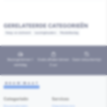
GERELATEERDE CATEGORIEËN
Hang- en sluitwerk
Leuninghouders
Meubelbeslag
Bezorgd binnen 1
Gratis afhalen binnen
Geen retourtermijn
werkdag
2 uur
Categorieën
Services
Bouwmaterialen
Klaarzetservice