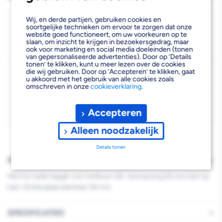
van
van
Wij, en derde partijen, gebruiken cookies en
Leuninghouder
Leuninghouder
Bezorgen
soortgelijke technieken om ervoor te zorgen dat onze
website goed functioneert, om uw voorkeuren op te
Beschikbaar voor bezorgen
8
Met
Met
slaan, om inzicht te krijgen in bezoekersgedrag, maar
Voor 19:00 uur besteld, morgen bezorgd.
ook voor marketing en social media doeleinden (tonen
van gepersonaliseerde advertenties). Door op ‘Details
Tapgat
Tapgat
tonen’ te klikken, kunt u meer lezen over de cookies
Kies vestiging
die wij gebruiken. Door op ‘Accepteren’ te klikken, gaat
RVS
RVS
u akkoord met het gebruik van alle cookies zoals
Afhalen mogelijk
omschreven in onze
cookieverklaring
.
›
Niet beschikbaar in de vestiging
-
Accepteren
Kies je vestiging om de exacte schaplocatie te zien.
Alleen noodzakelijk
Details tonen
PRODUCTBESCHRIJVING
Met hol zadel tapgat voor keilbout m8. Voorsprong 65 mm hart op
hart. Achterplaat diameter 56 mm.
SPECIFICATIES