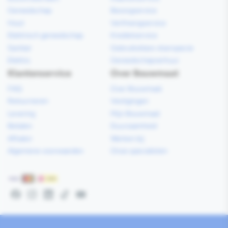
Gereedschap
Bezorgservice
Hout
Verfmengservice
Elektrisch gereedschap
Kredietservice
Sanitair
Gebruiksklare vloerspecie
Elektra
Gereedschapverhuur
Klantenservice
Over Bouwmaat
FAQ
Over Bouwmaat
Retourneren
Vestigingen
Levering
Mijn Bouwmaat
Betalen
Duurzaamheid
Afhalen
Werken bij
Algemene voorwaarden
Onze specialisten
Betaalmethoden
Facebook
Instagram
LinkedIn
TikTok
YouTube