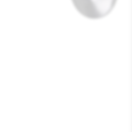
Media
1
openen