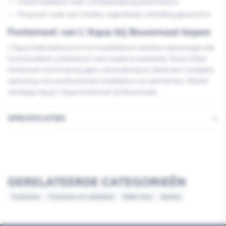
Hoekinstallaties waar ruimtebesparing essentieel is
Projecten waar een strakke, eigentijdse uitstraling gewenst is
Fonteinset van L'Aqua bij Bouwmaat kopen
L'Aqua staat bekend om hun kwalitatieve sanitaire oplossingen die
functionaliteit combineren met moderne esthetiek. Deze Oskar
fonteinset vormt hierop geen uitzondering en biedt een complete
oplossing voor professionele installateurs en aannemers. Bestel
vandaag nog je L'Aqua fonteinset bij Bouwmaat.
SPECIFICATIES
GERELATEERDE CATEGORIEËN
Fonteinen
Fonteinen en wastafels
Pallet item
Sanitair