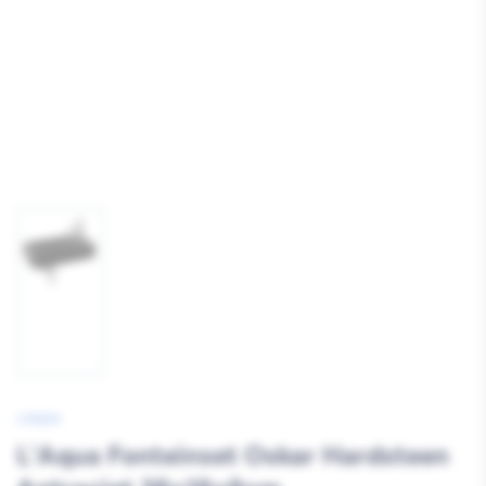
Afbeelding
1
laden
L'AQUA
L'Aqua Fonteinset Oskar Hardsteen