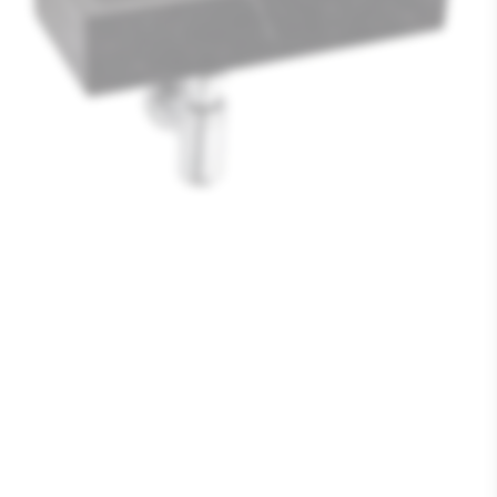
Media
1
openen