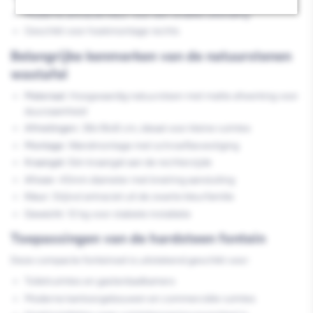
Moderne antraciet kleur voor een strakke uitstraling
Geschikt voor hoekmontage rechts
Belangrijke kenmerken van de natuurstenen
wastafel
Materiaal:
Hoogwaardig natuursteen met matte afwerking voor
duurzaamheid
Afmetingen:
38x18x8 cm, ideaal voor kleine ruimtes
Montage:
Wandmontage met schroefbevestiging
Kraangat:
Eén kraangat aan de rechterzijde
Afvoer:
45mm diameter met knelring aansluiting
Kleur:
Stijlvol antraciet uit de zwarte kleurfamilie
Gewicht:
12 kg voor stabiele installatie
Toepassingen van de hardsteen fontein
Deze compacte fonteinset is uitstekend geschikt voor:
Toiletruimtes en gastenbadkamers
Moderne kantoorgebouwen en commerciële ruimtes