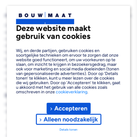
PRODUCTBESCHRIJVING
De L'Aqua Fonteinset Oskar Hardsteen Antraciet 38x18x8cm is
Deze website maakt
een stijlvolle complete fonteinoplossing die perfect past in
gebruik van cookies
moderne badkamers en toiletruimtes. Deze compacte
natuurstenen fontein wordt compleet geleverd inclusief
Wij, en derde partijen, gebruiken cookies en
fonteinkraan, sifon en afvoerset, waardoor je meteen aan de slag
soortgelijke technieken om ervoor te zorgen dat onze
kunt. Met zijn elegante antraciet kleur en mat natuursteen
website goed functioneert, om uw voorkeuren op te
slaan, om inzicht te krijgen in bezoekersgedrag, maar
afwerking biedt deze wastafel een luxe uitstraling die uitstekend
ook voor marketing en social media doeleinden (tonen
combineert met verschillende interieurstijlen. De rechthoekige
van gepersonaliseerde advertenties). Door op ‘Details
tonen’ te klikken, kunt u meer lezen over de cookies
vorm en compacte afmetingen maken dit een ideale keuze voor
die wij gebruiken. Door op ‘Accepteren’ te klikken, gaat
ruimtebesparende installaties.
u akkoord met het gebruik van alle cookies zoals
omschreven in onze
cookieverklaring
.
Belangrijkste voordelen
Met de L'Aqua Fonteinset Oskar profiteer je van de volgende
Accepteren
voordelen:
Alleen noodzakelijk
Complete set inclusief kraan en afvoergarnituur
Ruimtebesparend ontwerp met optimale functionaliteit
Details tonen
Duurzaam natuursteen materiaal