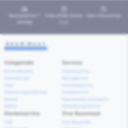
Bezorgd binnen 1
Gratis afhalen binnen
Geen retourtermijn
werkdag
2 uur
Categorieën
Services
Bouwmaterialen
Klaarzetservice
Gereedschap
Bezorgservice
Hout
Verfmengservice
Elektrisch gereedschap
Kredietservice
Sanitair
Gebruiksklare vloerspecie
Elektra
Gereedschapverhuur
Klantenservice
Over Bouwmaat
FAQ
Over Bouwmaat