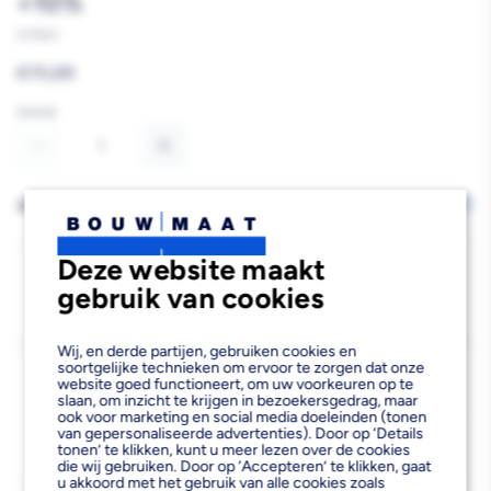
+10%
573921
Reguliere
€70,89
prijs
Aantal
Aantal
Aantal
verlagen
verhogen
AFHALEN OF LATEN BEZORGEN
Wijzig vestiging
van
van
Deze website maakt
Knauf
Knauf
Bezorgen
gebruik van cookies
Beschikbaar voor bezorgen
4
primer
primer
Voor 13:00 uur besteld, maandag 10 augustus bezorgd.
Spraykontakt
Spraykontakt
Wij, en derde partijen, gebruiken cookies en
soortgelijke technieken om ervoor te zorgen dat onze
Kies vestiging
10
10
website goed functioneert, om uw voorkeuren op te
slaan, om inzicht te krijgen in bezoekersgedrag, maar
Afhalen mogelijk
›
kg
kg
ook voor marketing en social media doeleinden (tonen
van gepersonaliseerde advertenties). Door op ‘Details
Niet beschikbaar in de vestiging
-
tonen’ te klikken, kunt u meer lezen over de cookies
+10%
+10%
die wij gebruiken. Door op ‘Accepteren’ te klikken, gaat
Kies je vestiging om de exacte schaplocatie te zien.
u akkoord met het gebruik van alle cookies zoals