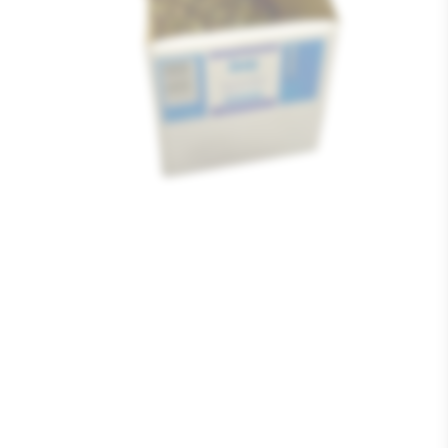
Media
1
openen