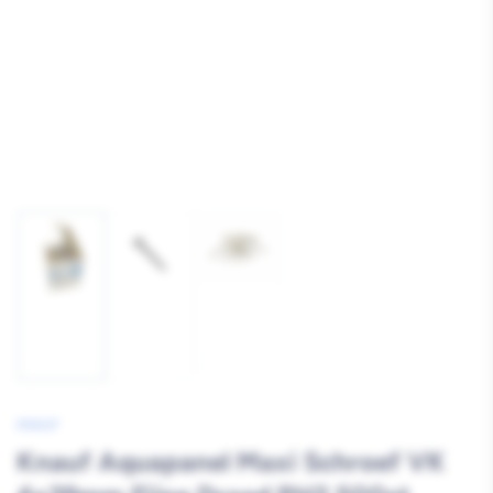
Afbeelding
Afbeelding
Afbeelding
3
1
2
laden
laden
laden
KNAUF
Knauf Aquapanel Maxi Schroef VK