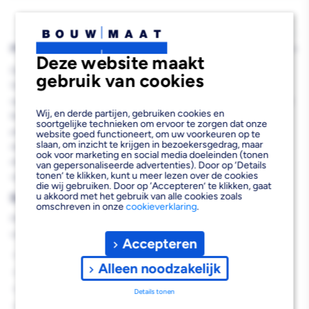
Fijne
Fijne
Draad
Draad
PH2
PH2
PRODUCTBESCHRIJVING
Deze website maakt
500st
500st
De Knauf Aquapanel Maxi Schroef VK 39mm Fijne Draad PH2
gebruik van cookies
500st is een gespecialiseerde cementvezelplaatschroef die
speciaal ontwikkeld is voor de bevestiging van Aquapanel Cement
Wij, en derde partijen, gebruiken cookies en
Board Indoor en Outdoor op metaal- en houtconstructies. Deze
soortgelijke technieken om ervoor te zorgen dat onze
professionele bevestigingsschroeven leveren een sterke en
website goed functioneert, om uw voorkeuren op te
slaan, om inzicht te krijgen in bezoekersgedrag, maar
duurzame verbinding die voldoet aan de hoogste eisen in de
ook voor marketing en social media doeleinden (tonen
droogbouw. De fijne draad en verzonken kop zorgen voor een
van gepersonaliseerde advertenties). Door op ‘Details
tonen’ te klikken, kunt u meer lezen over de cookies
vlakke afwerking zonder uitstekende delen.
die wij gebruiken. Door op ‘Accepteren’ te klikken, gaat
Belangrijkste voordelen
u akkoord met het gebruik van alle cookies zoals
omschreven in onze
cookieverklaring
.
Met deze cementvezelplaatschroeven profiteer je van de
volgende voordelen:
Accepteren
Speciaal ontworpen voor Aquapanel bevestiging
Alleen noodzakelijk
Geschikt voor zowel metalen als houten onderconstructies
Verzonken kop voor vlakke afwerking
Details tonen
Fijne draad voor optimale grip