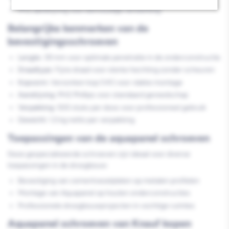
PH2 aandrijving voor eenvoudige verwerking
Belangrijke kenmerken van de
bevestigingsschroeven
Lengte:
39 mm voor optimale penetratie in de onderconstructie
Draadtype:
Fijne draad voor sterke hechting zonder scheuren
Kopvorm:
Verzonken kop (VK) voor vlakke montage
Aandrijving:
PH2 Phillips voor standaard gereedschap
Verpakking:
500 stuks per doos voor professioneel gebruik
Gewicht:
1,5 kg netto per verpakking
Toepassingen van de aquapanel schroeven
Deze gespecialiseerde schroeven zijn ideaal voor diverse
toepassingen in de droogbouw:
Bevestiging van cementvezelplaten op metalen profielen
Montage van Aquapanel op houten onderconstructies
Professionele droogbouwprojecten in vochtige ruimtes
Aquapanel schroeven van Knauf kopen