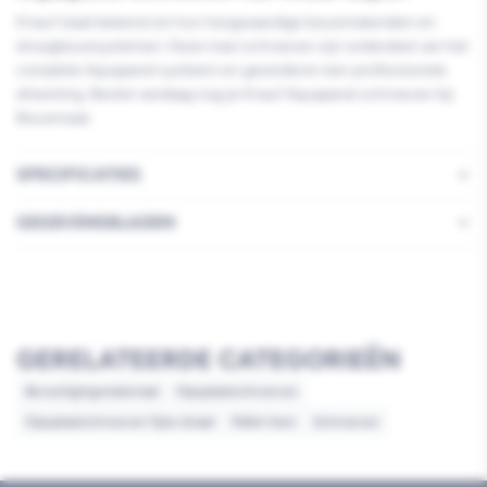
Knauf staat bekend om hun hoogwaardige bouwmaterialen en
droogbouwsystemen. Deze maxi schroeven zijn onderdeel van het
complete Aquapanel systeem en garanderen een professionele
afwerking. Bestel vandaag nog je Knauf Aquapanel schroeven bij
Bouwmaat.
SPECIFICATIES
GEGEVENSBLADEN
GERELATEERDE CATEGORIEËN
Bevestigingsmateriaal
Gipsplaatschroeven
Gipsplaatschroeven fijne draad
Pallet item
Schroeven