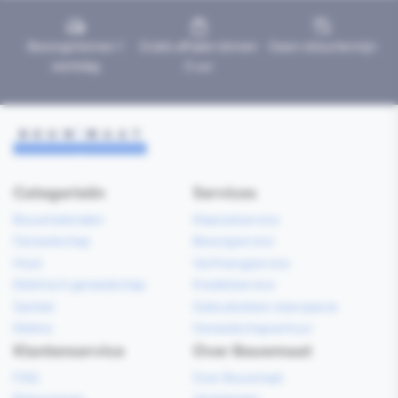
Bezorgd binnen 1
Gratis afhalen binnen
Geen retourtermijn
werkdag
2 uur
Categorieën
Services
Bouwmaterialen
Klaarzetservice
Gereedschap
Bezorgservice
Hout
Verfmengservice
Elektrisch gereedschap
Kredietservice
Sanitair
Gebruiksklare vloerspecie
Elektra
Gereedschapverhuur
Klantenservice
Over Bouwmaat
FAQ
Over Bouwmaat