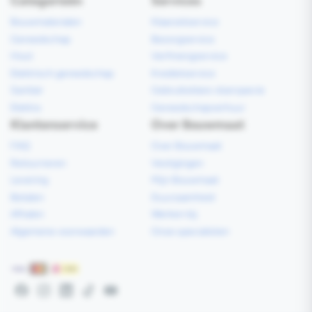
Categorieën
Services
Bouwmaterialen
Klaarzetservice
Gereedschap
Bezorgservice
Hout
Verfmengservice
Elektrisch gereedschap
Kredietservice
Sanitair
Gebruiksklare vloerspecie
Elektra
Gereedschapverhuur
Klantenservice
Over Bouwmaat
FAQ
Over Bouwmaat
Retourneren
Vestigingen
Levering
Mijn Bouwmaat
Betalen
Duurzaamheid
Afhalen
Werken bij
Algemene voorwaarden
Onze specialisten
Betaalmethoden
Facebook
Instagram
LinkedIn
TikTok
YouTube