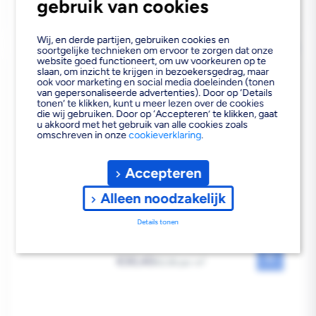
gebruik van cookies
Wij, en derde partijen, gebruiken cookies en
ISOTAC ONDERVLOER 3 MM
soortgelijke technieken om ervoor te zorgen dat onze
GOLD 10DB HD SCHUIM
website goed functioneert, om uw voorkeuren op te
slaan, om inzicht te krijgen in bezoekersgedrag, maar
1,2X8,5 METER GOUD 10,2 M2
ook voor marketing en social media doeleinden (tonen
van gepersonaliseerde advertenties). Door op ‘Details
tonen’ te klikken, kunt u meer lezen over de cookies
die wij gebruiken. Door op ‘Accepteren’ te klikken, gaat
u akkoord met het gebruik van alle cookies zoals
omschreven in onze
cookieverklaring
.
Accepteren
Alleen noodzakelijk
Details tonen
Bezorgvoorraad
In de vestiging
Reguliere
€30,40
2
€2,98 per m
prijs