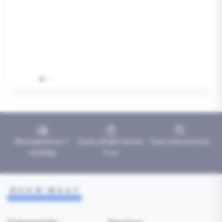
Bezorgd binnen 1
Gratis afhalen binnen
Geen retourtermijn
werkdag
2 uur