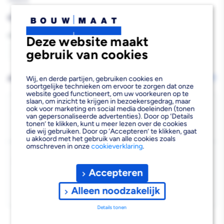
759600
Reguliere
€0,59
prijs
Aantal
Deze website maakt
gebruik van cookies
Aantal
Aantal
verlagen
verhogen
AFHALEN OF LATEN BEZORGEN
Wij, en derde partijen, gebruiken cookies en
Wijzig vestiging
soortgelijke technieken om ervoor te zorgen dat onze
van
van
website goed functioneert, om uw voorkeuren op te
slaan, om inzicht te krijgen in bezoekersgedrag, maar
Isolatieband
Isolatieband
Bezorgen
ook voor marketing en social media doeleinden (tonen
van gepersonaliseerde advertenties). Door op ‘Details
Beschikbaar voor bezorgen
13
Bruin
Bruin
tonen’ te klikken, kunt u meer lezen over de cookies
Voor 19:00 uur besteld, dinsdag 11 augustus bezorgd.
die wij gebruiken. Door op ‘Accepteren’ te klikken, gaat
u akkoord met het gebruik van alle cookies zoals
15mm
15mm
omschreven in onze
cookieverklaring
.
Kies vestiging
4,5m
4,5m
Afhalen mogelijk
Accepteren
›
Niet beschikbaar in de vestiging
-
Alleen noodzakelijk
Kies je vestiging om de exacte schaplocatie te zien.
Details tonen