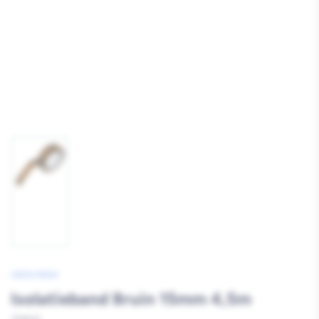
Afbeelding
1
laden
GEEN MERK
Isolatieband Bruin 15mm 4,5m