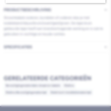
PRODUCTBESCHRIJVING
Stroomkabels isoleren, bundelen of coderen doe je met
isolatieband blauw/bruin/zwart/geel/groen. De tape bruin
gekleurde tape heeft een brandvertragende werking en is ook te
gebruiken in vochtige en koude ruimtes.
SPECIFICATIES
GERELATEERDE CATEGORIEËN
Bevestigingsmaterialen draad en kabels
Elektra
Elektra Bevestigingsmateriaal
Elektrisch installatiemateriaal