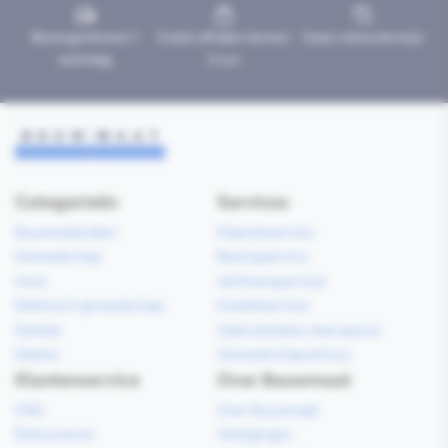
Bezorgd binnen 1
Gratis afhalen binnen
Geen retourtermijn
werkdag
2 uur
Categorieën
Services
Bouwmaterialen
Klaarzetservice
Gereedschap
Bezorgservice
Hout
Verfmengservice
Elektrisch gereedschap
Kredietservice
Sanitair
Gebruiksklare vloerspecie
Elektra
Gereedschapverhuur
Klantenservice
Over Bouwmaat
FAQ
Over Bouwmaat
Retourneren
Vestigingen