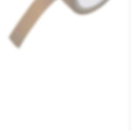
Media
1
openen