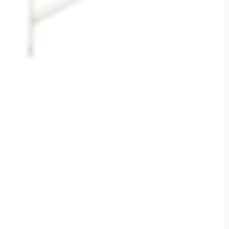
Media
1
openen