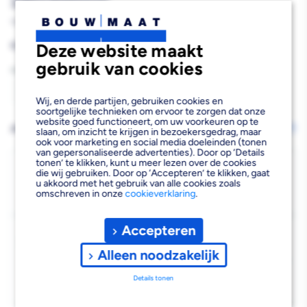
330x500mm
169069
Reguliere
€6,98
Deze website maakt
prijs
gebruik van cookies
Aantal
Aantal
Aantal
Wij, en derde partijen, gebruiken cookies en
soortgelijke technieken om ervoor te zorgen dat onze
verlagen
verhogen
website goed functioneert, om uw voorkeuren op te
AFHALEN OF LATEN BEZORGEN
Wijzig vestiging
slaan, om inzicht te krijgen in bezoekersgedrag, maar
ook voor marketing en social media doeleinden (tonen
van
van
van gepersonaliseerde advertenties). Door op ‘Details
tonen’ te klikken, kunt u meer lezen over de cookies
Industriedrager
Industriedrager
Bezorgen
die wij gebruiken. Door op ‘Accepteren’ te klikken, gaat
u akkoord met het gebruik van alle cookies zoals
Beschikbaar voor bezorgen
7
Gegalvaniseerd
Gegalvaniseerd
omschreven in onze
cookieverklaring
.
Voor 19:00 uur besteld, morgen bezorgd.
330x500mm
330x500mm
Accepteren
Kies vestiging
Afhalen mogelijk
Alleen noodzakelijk
›
Niet beschikbaar in de vestiging
-
Details tonen
Kies je vestiging om de exacte schaplocatie te zien.