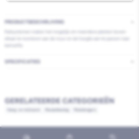
PRODUCTBESCHRIJVING
Railsystemen maken het mogelijk om meerdere planken boven
elkaar te monteren aan de muur en de hoogte aan te passen naar
behoefte.
SPECIFICATIES
GERELATEERDE CATEGORIEËN
Hang- en sluitwerk
Meubelbeslag
Plankdragers