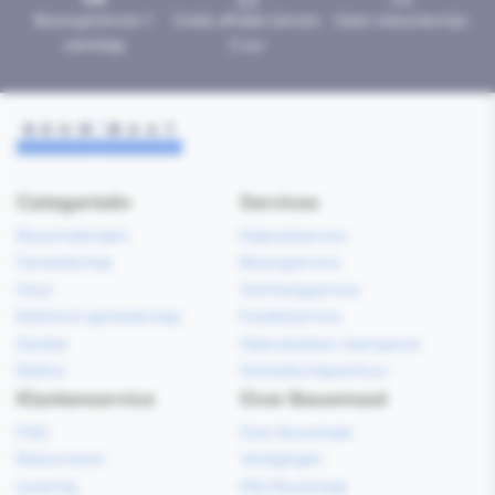
Bezorgd binnen 1
Gratis afhalen binnen
Geen retourtermijn
werkdag
2 uur
Categorieën
Services
Bouwmaterialen
Klaarzetservice
Gereedschap
Bezorgservice
Hout
Verfmengservice
Elektrisch gereedschap
Kredietservice
Sanitair
Gebruiksklare vloerspecie
Elektra
Gereedschapverhuur
Klantenservice
Over Bouwmaat
FAQ
Over Bouwmaat
Retourneren
Vestigingen
Levering
Mijn Bouwmaat