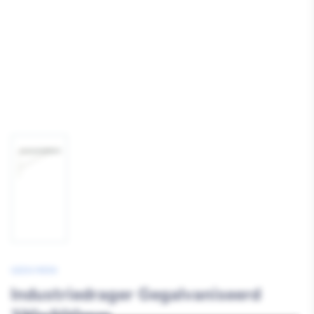
Afbeelding
1
laden
GEEN MERK
Industriedrager Gegalvaniseerd