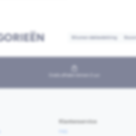
GORIEËN
Bitumen dakbedekking
Bouwm
Gratis afhalen binnen 2 uur
Klantenservice
e
FAQ