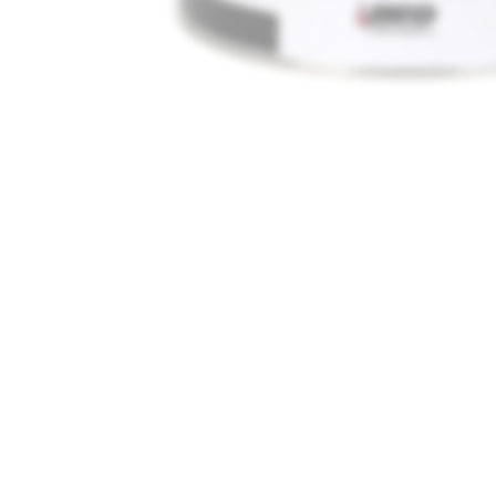
Media
1
openen