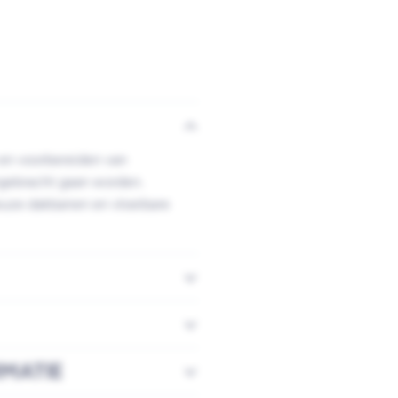
en voorbereiden van
gebracht gaan worden.
euze dakbanen en vloeibare
RMATIE