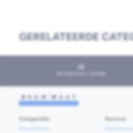
GERELATEERDE CATE
Bezorgd binnen 1 werkdag
Categorieën
Services
Bouwmaterialen
Klaarzetservic