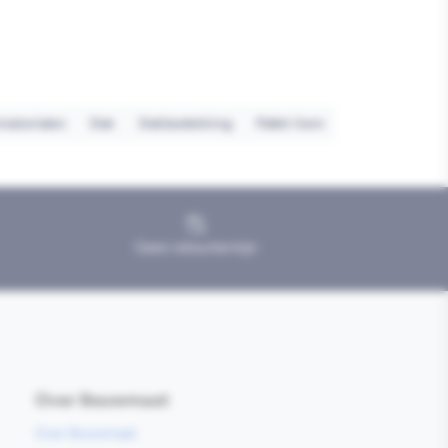
aterialen
Dak
Dakbedekking
Pallet item
Geen retourtermijn
Over Bouwmaat
Over Bouwmaat