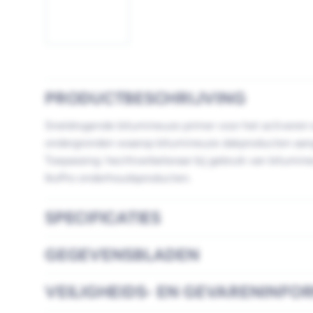
PRODUCTBESCHRIJVING
Sneldrogende bitumineuze primer voor het activeren 
ondergronden waarop bitumineuze dakproducten aan
Toepassing: hechtverbeteraar bij gebruik van bitumin
IkoPro onderhoudsproducten.
SPECIFICATIES
GEGEVENSBLADEN
VEILIGHEIDS- EN GEVARENINFO