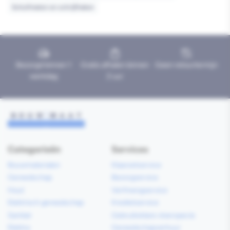
Schuifmaten en schrijfhaken
Bezorgd binnen 1
Gratis afhalen binnen
Geen retourtermijn
werkdag
2 uur
Categorieën
Services
Bouwmaterialen
Klaarzetservice
Gereedschap
Bezorgservice
Hout
Verfmengservice
Elektrisch gereedschap
Kredietservice
Sanitair
Gebruiksklare vloerspecie
Elektra
Gereedschapverhuur