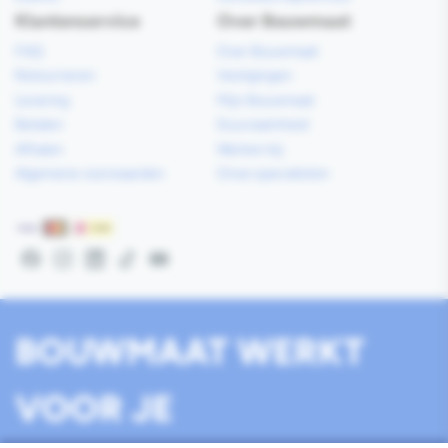
Klantenservice
Over Bouwmaat
FAQ
Over Bouwmaat
Retourneren
Vestigingen
Levering
Mijn Bouwmaat
Betalen
Duurzaamheid
Afhalen
Werken bij
Algemene voorwaarden
Onze specialisten
Betaalmethoden
Facebook
Instagram
LinkedIn
TikTok
YouTube
BOUWMAAT WERKT
VOOR JE