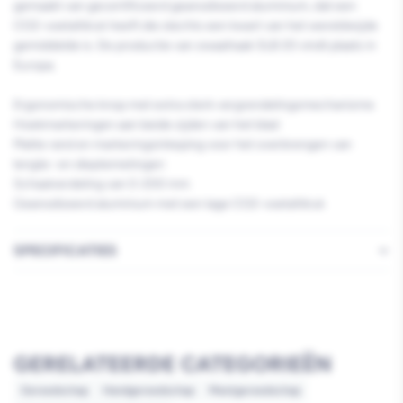
gemaakt van gecertificeerd geanodiseerd aluminium, dat een
CO2-voetafdruk heeft die slechts een kwart van het wereldwijde
gemiddelde is. De productie van zwaaihaak SLB 20 vindt plaats in
Europa.
Ergonomische knop met extra sterk vergrendelingsmechanisme
Hoekmarkeringen aan beide zijden van het blad
Platte rand en markeringsinkeping voor het overbrengen van
lengte- en dieptemetingen
Schaalverdeling van 0-200 mm
Geanodiseerd aluminium met een lage CO2-voetafdruk
SPECIFICATIES
GERELATEERDE CATEGORIEËN
Gereedschap
Handgereedschap
Meetgereedschap