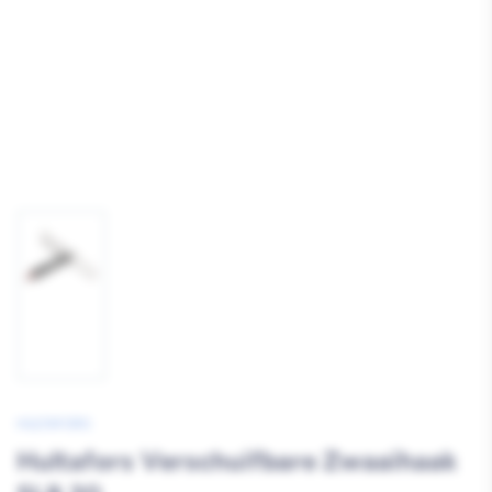
Afbeelding
1
laden
HULTAFORS
Hultafors Verschuifbare Zwaaihaak