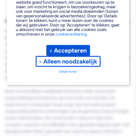
website goed functioneert, om uw voorkeuren op te
slaan, om inzicht te krijgen in bezoekersgedrag, maar
ook voor marketing en social media doeleinden (tonen
van gepersonaliseerde advertenties). Door op ‘Details
tonen’ te klikken, kunt u meer lezen over de cookies
PRODUCTBESCHRIJVING
die wij gebruiken. Door op ‘Accepteren’ te klikken, gaat
u akkoord met het gebruik van alle cookies zoals
Hultafors zwaaihaak SLB 20 biedt meerdere slimme functies. Het
omschreven in onze
cookieverklaring
.
blad van 20 cm heeft een duurzame, lasergeëtste
millimeterschaalverdeling en hoekmarkeringen (0-90°) aan beide
Accepteren
zijden. Het puntige uiteinde is voorzien van een
markeringsinkeping, terwijl het andere uiteinde is voorzien van een
Alleen noodzakelijk
afgeplatte rand. Beide zijn ontworpen om eenvoudig met een mes
of potlood een lengte af te tekenen. De vlakke rand bevat ook een
Details tonen
eigen schaalverdeling voor dieptemetingen.
Deze verschuifbare zwaaihaak heeft een uniek, extra sterk
vergrendelingsmechanisme aan het einde van het blok. De
ergonomisch ontworpen knop zorgt voor een betrouwbare
vergrendeling bij het overbrengen van de gemeten hoek of lengte
tussen werkstukken. De constructie is robuust maar toch
compact, waardoor hij makkelijk in een gereedschapstas past. Het
lasergesneden blad is gemaakt van roestvrij staal en het blok is