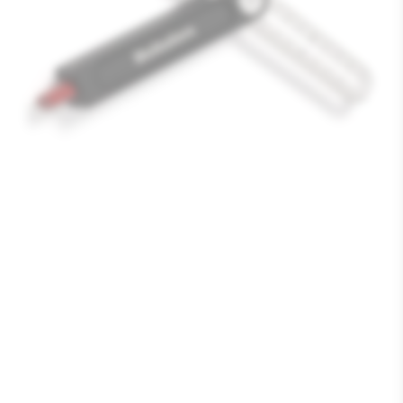
Media
1
openen