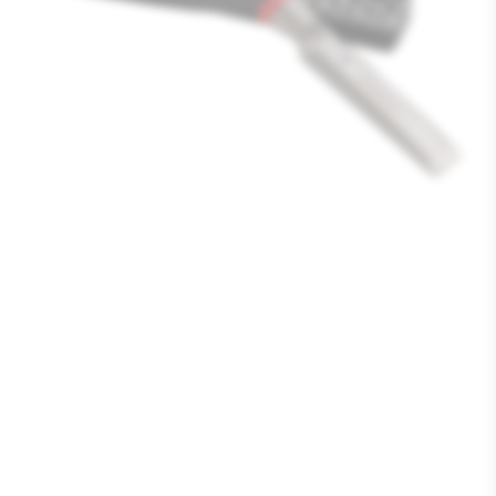
Media
1
openen