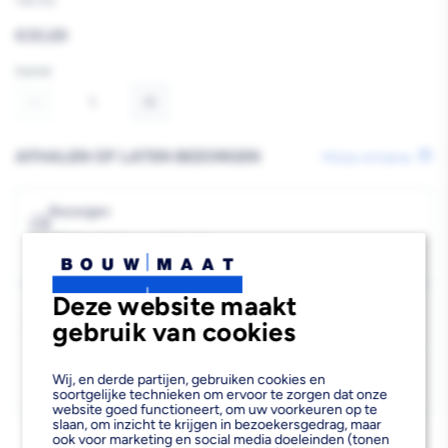
742730
Reguliere
€30,69
prijs
Aantal
Aantal
Aantal
verlagen
verhogen
AFHALEN OF LATEN BEZORGEN
Wijzig vestiging
van
van
Hultafors
Hultafors
Bezorgen
Beschikbaar voor bezorgen
2
Beitel
Beitel
Voor 19:00 uur besteld, zaterdag 8 augustus bezorgd.
HDC
HDC
Deze website maakt
Kies vestiging
25
25
gebruik van cookies
Afhalen mogelijk
›
Niet beschikbaar in de vestiging
-
Wij, en derde partijen, gebruiken cookies en
Kies je vestiging om de exacte schaplocatie te zien.
soortgelijke technieken om ervoor te zorgen dat onze
website goed functioneert, om uw voorkeuren op te
slaan, om inzicht te krijgen in bezoekersgedrag, maar
ook voor marketing en social media doeleinden (tonen