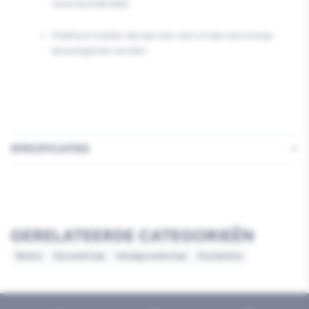
reserveonderdeel
Praktisch holster die aan een riem of aan een knoop
bevestigd kan worden
SPECIFICATIES
GERELATEERDE CATEGORIEËN
Beitels
Gereedschap
Handgereedschap
Houtbeitels