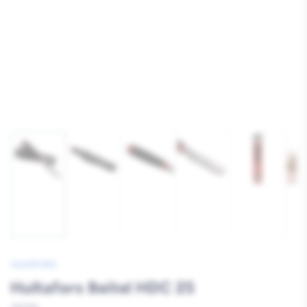
Afbeelding
Afbeelding
Afbeelding
Afbeelding
Afbeelding
1
2
3
4
5
laden
laden
laden
laden
laden
HULTAFORS
Hultafors Beitel HDC 25