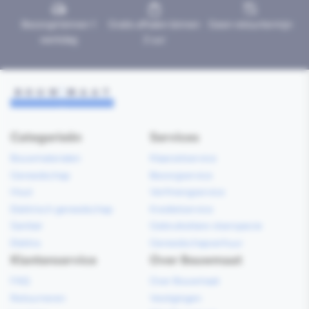
Bezorgd binnen 1
Gratis afhalen binnen
Geen retourtermijn
werkdag
2 uur
Categorieën
Services
Bouwmaterialen
Klaarzetservice
Gereedschap
Bezorgservice
Hout
Verfmengservice
Elektrisch gereedschap
Kredietservice
Sanitair
Gebruiksklare vloerspecie
Elektra
Gereedschapverhuur
Klantenservice
Over Bouwmaat
FAQ
Over Bouwmaat
Retourneren
Vestigingen