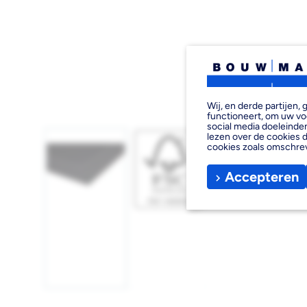
Wij, en derde partijen
functioneert, om uw vo
social media doeleinden
lezen over de cookies d
cookies zoals omschre
Accepteren
Afbeelding
Afbeelding
1
2
laden
laden