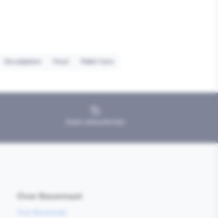
Gevelplaten
Hout
Pallet item
Geen retourtermijn
Over Bouwmaat
Over Bouwmaat