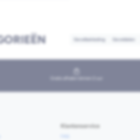
GORIEËN
Gevelbekleding
Geveldelen
Gratis afhalen binnen 2 uur
Klantenservice
e
FAQ