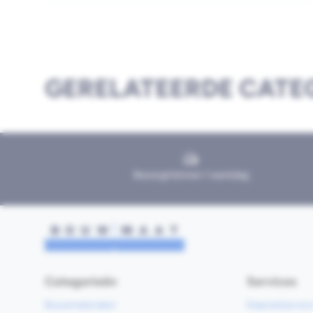
GERELATEERDE CATE
Bezorgd binnen 1 werkdag
Categorieën
Services
Bouwmaterialen
Klaarzetservic