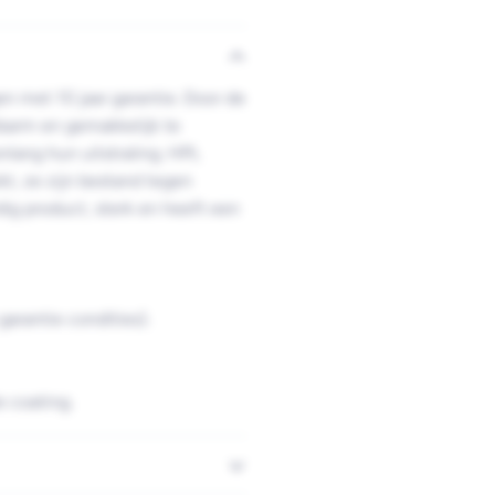
n met 10 jaar garantie. Door de
sarm en gemakkelijk te
lang hun uitstraling. HPL
kt, ze zijn bestand tegen
ig product, sterk en heeft een
arantie condities).
 coating.