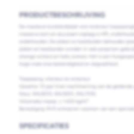
PRODUCTBESCHRIJVING
De massieve kunststofplaat voor exterieur toepassinge
massieve kern en duurzaam toplaag is HPL onderhoud
onderhouden. De platen en boeiborden behouden jaren
platen en boeiborden worden in vele projecten gebrui
strenge winters en hete zomers. Het is een hoogwaard
hoge mate kras bestendigheid en slagvastheid.
Toepassing: interieur en exterieur.
Garantie: 10 jaar (met inachtneming van de geldende g
Kleur: RAL9010, RAL9001, RAL7016.
Volumieke massa: ± 1.420 kg/m³.
Bevestiging: RVS schroeven voorzien van een speciale
SPECIFICATIES