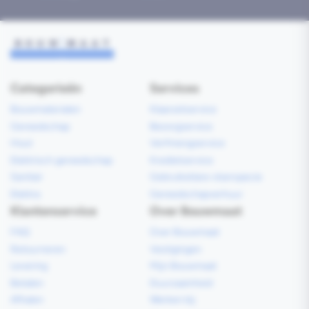
Categorieën
Services
Bouwmaterialen
Klaarzetservice
Gereedschap
Bezorgservice
Hout
Verfmengservice
Elektrisch gereedschap
Kredietservice
Sanitair
Gebruiksklare vloerspecie
Elektra
Gereedschapverhuur
Klantenservice
Over Bouwmaat
FAQ
Over Bouwmaat
Retourneren
Vestigingen
Levering
Mijn Bouwmaat
Betalen
Duurzaamheid
Afhalen
Werken bij