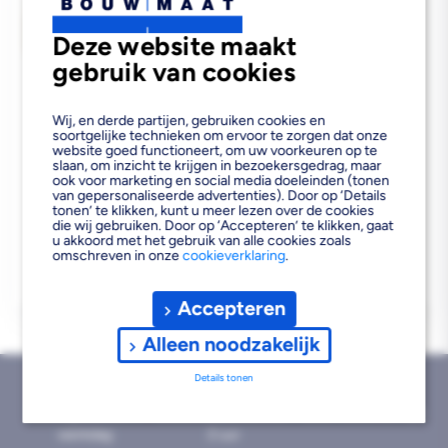
2500X1220X8MM FSC MIX
70%
Deze website maakt
gebruik van cookies
Wij, en derde partijen, gebruiken cookies en
Bezorgvoorraad
In de vestiging
soortgelijke technieken om ervoor te zorgen dat onze
website goed functioneert, om uw voorkeuren op te
Reguliere
€54,68
2
slaan, om inzicht te krijgen in bezoekersgedrag, maar
€17,93 per m
ook voor marketing en social media doeleinden (tonen
prijs
van gepersonaliseerde advertenties). Door op ‘Details
tonen’ te klikken, kunt u meer lezen over de cookies
die wij gebruiken. Door op ‘Accepteren’ te klikken, gaat
u akkoord met het gebruik van alle cookies zoals
omschreven in onze
cookieverklaring
.
Accepteren
Alleen noodzakelijk
Details tonen
Bezorgd binnen 1
Gratis afhalen binnen
Geen retourtermijn
werkdag
2 uur