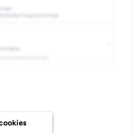
minium
zorgen
 donderdag 13 augustus bezorgd.
s
›
e vestiging
exacte schaplocatie te zien.
cookies