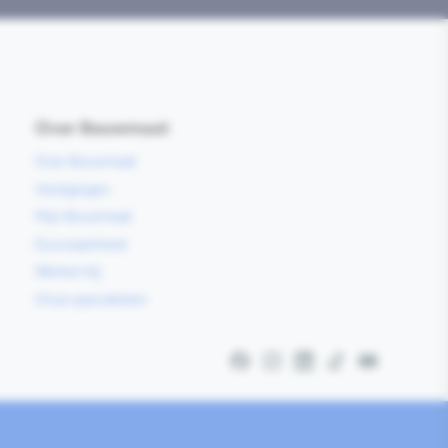
Over Bouwmaat
Over Bouwmaat
Vestigingen
Mijn Bouwmaat
Duurzaamheid
Werken bij
Onze specialisten
Facebook
Instagram
LinkedIn
TikTok
YouTube