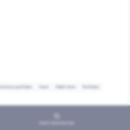
uminium profielen
Hout
Pallet item
Profielen
Geen retourtermijn