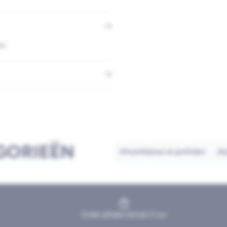
ar.
GORIEËN
Afwerklijsten en profielen
Al
Gratis afhalen binnen 2 uur