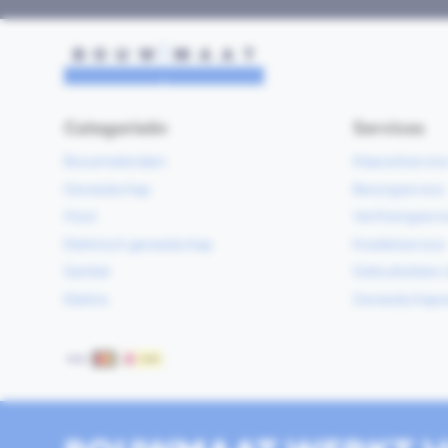
Categorieën
Services
Bouwmaterialen
Klaarzetservic
Gereedschap
Bezorgservice
Hout
Verfmengservi
Elektrisch gereedschap
Kredietservice
Sanitair
Gebruiksklare 
Elektra
Gereedschapv
Betaalmethoden