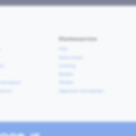
Klantenservice
e
FAQ
Retourneren
ce
Levering
Betalen
vloerspecie
Afhalen
erhuur
Algemene voorwaarden