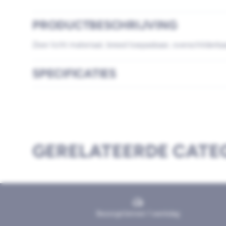
PRODUCTBESCHRIJVING
Zeer licht materiaal, breed toepasbaar, overschilderba
SPECIFICATIES
GERELATEERDE CATE
Bezorgd binnen 1 werkdag