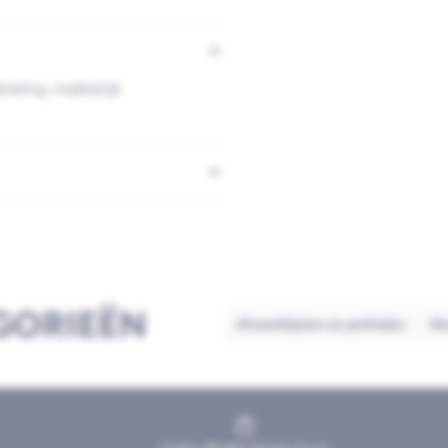
traling, makkelijk
GORIEËN
Afwerklijsten en profielen
Al