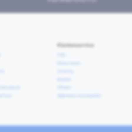
Gratis afhalen binnen 2 uur
Klantenservice
e
FAQ
Retourneren
ce
Levering
Betalen
vloerspecie
Afhalen
erhuur
Algemene voorwaarden