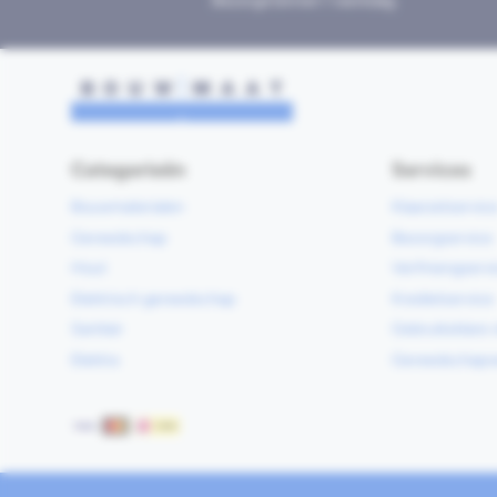
Bezorgd binnen 1 werkdag
Categorieën
Services
Bouwmaterialen
Klaarzetservic
Gereedschap
Bezorgservice
Hout
Verfmengservi
Elektrisch gereedschap
Kredietservice
Sanitair
Gebruiksklare 
Elektra
Gereedschapv
Betaalmethoden