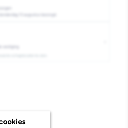
minium
zorgen
 donderdag 13 augustus bezorgd.
d
nodiseerd
›
e vestiging
exacte schaplocatie te zien.
cookies