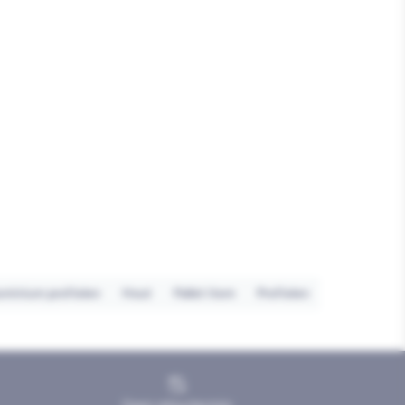
uminium profielen
Hout
Pallet item
Profielen