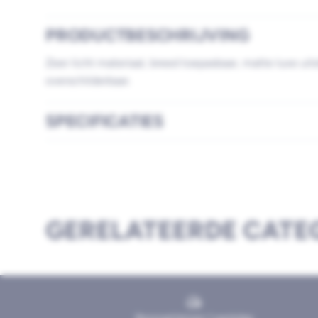
PRODUCTBESCHRIJVING
Zeer licht materiaal, breed toepasbaar, matte luxe uits
overschilderbaar.
SPECIFICATIES
GERELATEERDE CATE