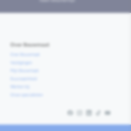
Geen retourtermijn
Over Bouwmaat
Over Bouwmaat
Vestigingen
Mijn Bouwmaat
Duurzaamheid
Werken bij
Onze specialisten
Facebook
Instagram
LinkedIn
TikTok
YouTube