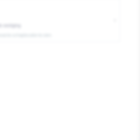
verzonken
›
uw
e vestiging
inkt
exacte schaplocatie te zien.