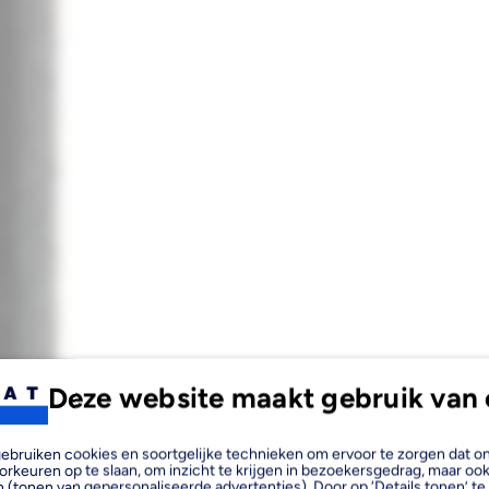
Deze website maakt gebruik van 
, gebruiken cookies en soortgelijke technieken om ervoor te zorgen dat 
orkeuren op te slaan, om inzicht te krijgen in bezoekersgedrag, maar oo
 (tonen van gepersonaliseerde advertenties). Door op ‘Details tonen’ te 