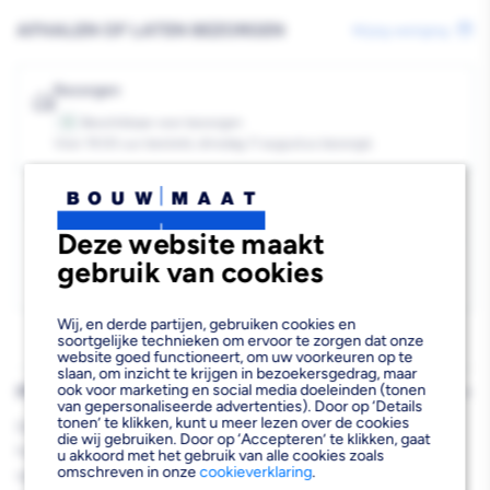
Indoor
Indoor
AFHALEN OF LATEN BEZORGEN
Wijzig vestiging
110
110
Bezorgen
Beschikbaar voor bezorgen
12
Voor 19:00 uur besteld, dinsdag 11 augustus bezorgd.
Kies vestiging
Afhalen mogelijk
Deze website maakt
›
Niet beschikbaar in de vestiging
-
gebruik van cookies
Kies je vestiging om de exacte schaplocatie te zien.
Wij, en derde partijen, gebruiken cookies en
soortgelijke technieken om ervoor te zorgen dat onze
website goed functioneert, om uw voorkeuren op te
slaan, om inzicht te krijgen in bezoekersgedrag, maar
ook voor marketing en social media doeleinden (tonen
PRODUCTBESCHRIJVING
van gepersonaliseerde advertenties). Door op ‘Details
tonen’ te klikken, kunt u meer lezen over de cookies
De Hercuseal Acrylaatkit Superior Indoor 110 Wit 310ML is een
die wij gebruiken. Door op ‘Accepteren’ te klikken, gaat
hoogwaardige afdichtingskit op basis van acrylaatdispersie,
u akkoord met het gebruik van alle cookies zoals
omschreven in onze
cookieverklaring
.
speciaal ontwikkeld voor binnengebruik. Deze professionele