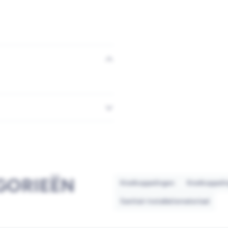
GORIEËN
Knelkoppelingen
Knelkoppelin
Sanitair installatiemateriaal