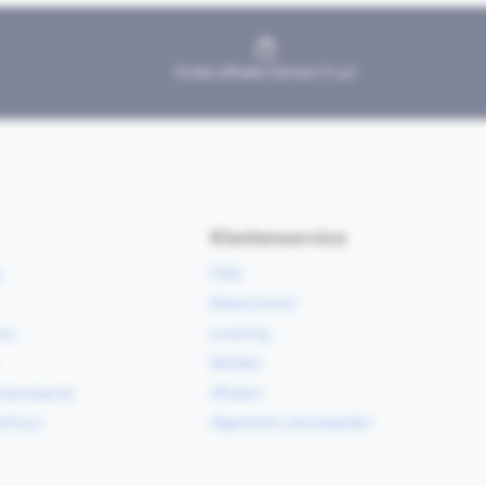
Gratis afhalen binnen 2 uur
Klantenservice
e
FAQ
Retourneren
ce
Levering
Betalen
vloerspecie
Afhalen
erhuur
Algemene voorwaarden