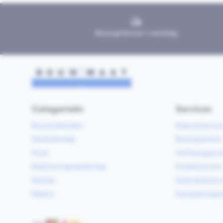
Bezorgd binnen 1 werkdag
Categorieën
Services
Bouwmaterialen
Klaarzetservic
Gereedschap
Bezorgservice
Hout
Verfmengservi
Elektrisch gereedschap
Kredietservice
Sanitair
Gebruiksklare 
Elektra
Gereedschapv