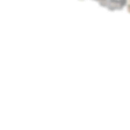
Media
1
openen