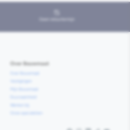
Geen retourtermijn
Over Bouwmaat
Over Bouwmaat
Vestigingen
Mijn Bouwmaat
Duurzaamheid
Werken bij
Onze specialisten