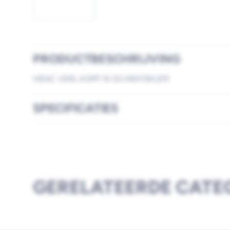
PRODUCTBESCHRIJVING
HENC VERL KOPP 16 SCHRX15KLEM
SPECIFICATIES
GERELATEERDE CATE