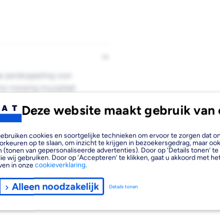
e perskoppeling voor
ame messing muurplaat
e, waardoor het een onmisbaar
Deze website maakt gebruik van 
urmerk en geschiktheid voor een
rheid die je nodig hebt voor
, gebruiken cookies en soortgelijke technieken om ervoor te zorgen dat 
orkeuren op te slaan, om inzicht te krijgen in bezoekersgedrag, maar oo
 (tonen van gepersonaliseerde advertenties). Door op ‘Details tonen’ te 
ie wij gebruiken. Door op ‘Accepteren’ te klikken, gaat u akkoord met het
ven in onze
cookieverklaring
.
Alleen noodzakelijk
ssingen
Details tonen