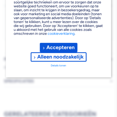
soortgelijke technieken om ervoor te zorgen dat onze
Bocht
Bocht
website goed functioneert, om uw voorkeuren op te
slaan, om inzicht te krijgen in bezoekersgedrag, maar
Kies vestiging
20x22
20x22
ook voor marketing en social media doeleinden (tonen
van gepersonaliseerde advertenties). Door op ‘Details
Afhalen mogelijk
›
tonen’ te klikken, kunt u meer lezen over de cookies
mm
mm
die wij gebruiken. Door op ‘Accepteren’ te klikken, gaat
Niet beschikbaar in de vestiging
-
u akkoord met het gebruik van alle cookies zoals
knel
knel
omschreven in onze
cookieverklaring
.
Kies je vestiging om de exacte schaplocatie te zien.
Accepteren
Alleen noodzakelijk
PRODUCTBESCHRIJVING
Details tonen
HENC PERS BOCHT 20 X 22KNEL
SPECIFICATIES
GERELATEERDE CATEGORIEËN