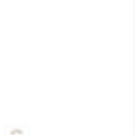
Media
1
openen