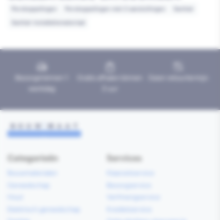
Perskoppelingen
Perskoppelingen met 2 aansluitingen
Sanitair
Sanitair installatiemateriaal
Bezorgd binnen 1
Gratis afhalen binnen
Geen retourtermijn
werkdag
2 uur
Categorieën
Services
Bouwmaterialen
Klaarzetservice
Gereedschap
Bezorgservice
Hout
Verfmengservice
Elektrisch gereedschap
Kredietservice