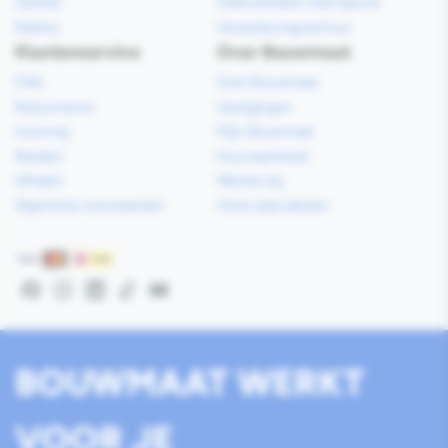
Sanitair
Gebruiksklare vloerspecie
Elektra
Gereedschapverhuur
Klantenservice
Over Bouwmaat
FAQ
Over Bouwmaat
Retourneren
Vestigingen
Levering
Mijn Bouwmaat
Betalen
Duurzaamheid
Afhalen
Werken bij
Algemene voorwaarden
Onze specialisten
Betaalmethoden
Facebook
Instagram
LinkedIn
TikTok
YouTube
BOUWMAAT WERKT
VOOR JE