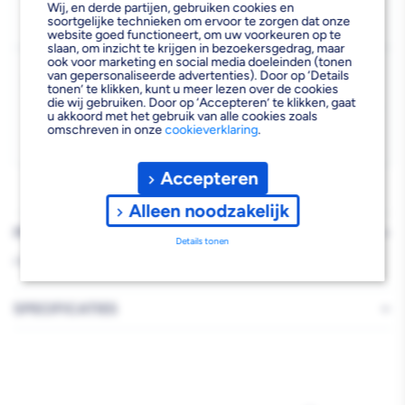
Wij, en derde partijen, gebruiken cookies en
Beschikbaar voor bezorgen
5
gas
gas
soortgelijke technieken om ervoor te zorgen dat onze
Voor 19:00 uur besteld, dinsdag 11 augustus bezorgd.
website goed functioneert, om uw voorkeuren op te
Pers
Pers
slaan, om inzicht te krijgen in bezoekersgedrag, maar
ook voor marketing en social media doeleinden (tonen
Kies vestiging
recht
recht
van gepersonaliseerde advertenties). Door op ‘Details
tonen’ te klikken, kunt u meer lezen over de cookies
Afhalen mogelijk
die wij gebruiken. Door op ‘Accepteren’ te klikken, gaat
›
16x16
16x16
u akkoord met het gebruik van alle cookies zoals
Niet beschikbaar in de vestiging
-
omschreven in onze
cookieverklaring
.
mm,
mm,
Kies je vestiging om de exacte schaplocatie te zien.
2
2
Accepteren
stuks
stuks
Alleen noodzakelijk
PRODUCTBESCHRIJVING
Details tonen
HENC GAS PERS RE KOPP 16X16
SPECIFICATIES