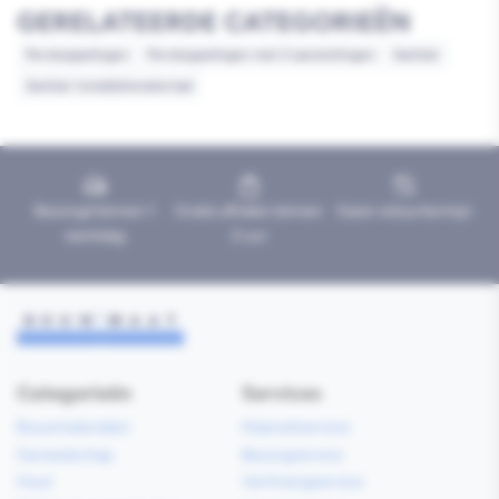
GERELATEERDE CATEGORIEËN
Perskoppelingen
Perskoppelingen met 2 aansluitingen
Sanitair
Sanitair installatiemateriaal
Bezorgd binnen 1
Gratis afhalen binnen
Geen retourtermijn
werkdag
2 uur
Categorieën
Services
Bouwmaterialen
Klaarzetservice
Gereedschap
Bezorgservice
Hout
Verfmengservice