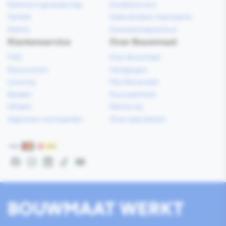
Elektrisch gereedschap
Kredietservice
Sanitair
Gebruiksklare vloerspecie
Elektra
Gereedschapverhuur
Klantenservice
Over Bouwmaat
FAQ
Over Bouwmaat
Retourneren
Vestigingen
Levering
Mijn Bouwmaat
Betalen
Duurzaamheid
Afhalen
Werken bij
Algemene voorwaarden
Onze specialisten
Betaalmethoden
Facebook
Instagram
LinkedIn
TikTok
YouTube
BOUWMAAT WERKT