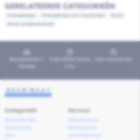
GERELATEERDE CATEGORIEËN
Knelkoppelingen
Knelkoppelingen met 2 aansluitingen
Sanitair
Sanitair installatiemateriaal
Bezorgd binnen 1
Gratis afhalen binnen
Geen retourtermijn
werkdag
2 uur
Categorieën
Services
Bouwmaterialen
Klaarzetservice
Gereedschap
Bezorgservice
Hout
Verfmengservice