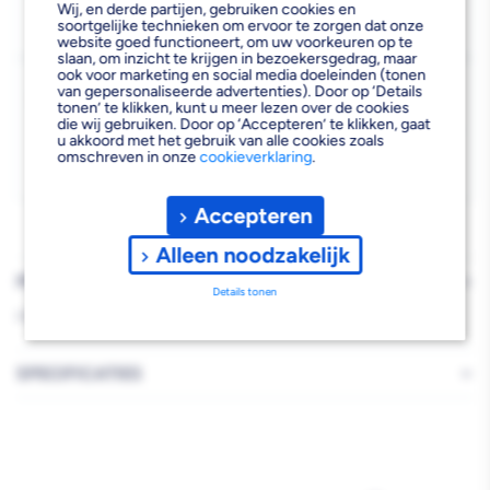
Wij, en derde partijen, gebruiken cookies en
Beschikbaar voor bezorgen
5
Adapter
Adapter
soortgelijke technieken om ervoor te zorgen dat onze
Voor 19:00 uur besteld, dinsdag 11 augustus bezorgd.
website goed functioneert, om uw voorkeuren op te
voor
voor
slaan, om inzicht te krijgen in bezoekersgedrag, maar
ook voor marketing en social media doeleinden (tonen
Kies vestiging
knelfitting
knelfitting
van gepersonaliseerde advertenties). Door op ‘Details
tonen’ te klikken, kunt u meer lezen over de cookies
Afhalen mogelijk
die wij gebruiken. Door op ‘Accepteren’ te klikken, gaat
›
20x22
20x22
u akkoord met het gebruik van alle cookies zoals
Niet beschikbaar in de vestiging
-
omschreven in onze
cookieverklaring
.
mm,
mm,
Kies je vestiging om de exacte schaplocatie te zien.
2
2
Accepteren
stuks
stuks
Alleen noodzakelijk
PRODUCTBESCHRIJVING
Details tonen
HENC ADAPT TBV KNELFITT.20X22
SPECIFICATIES