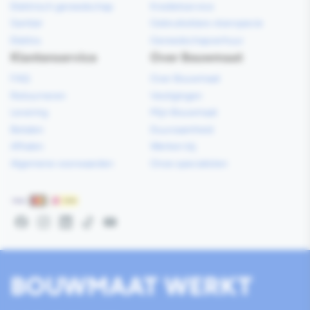
Elektrisch gereedschap
Kredietservice
Sanitair
Gebruiksklare vloerspecie
Elektra
Gereedschapverhuur
Klantenservice
Over Bouwmaat
FAQ
Over Bouwmaat
Retourneren
Vestigingen
Levering
Mijn Bouwmaat
Betalen
Duurzaamheid
Afhalen
Werken bij
Algemene voorwaarden
Onze specialisten
Betaalmethoden
Facebook
Instagram
LinkedIn
TikTok
YouTube
BOUWMAAT WERKT