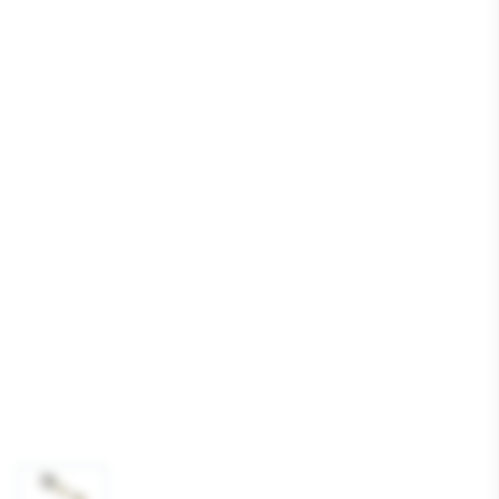
Media
1
openen