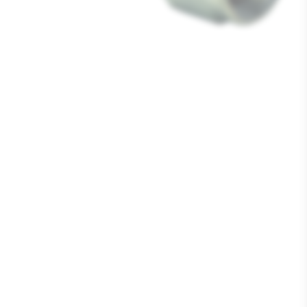
Media
1
openen