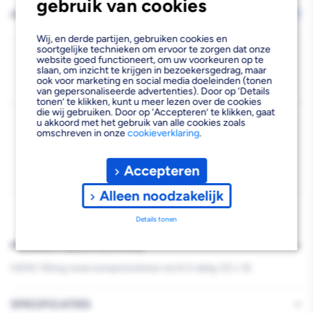
gebruik van cookies
verlagen
verhogen
AFHALEN OF LATEN BEZORGEN
Wijzig vestiging
van
van
Wij, en derde partijen, gebruiken cookies en
soortgelijke technieken om ervoor te zorgen dat onze
Henco
Henco
Bezorgen
website goed functioneert, om uw voorkeuren op te
slaan, om inzicht te krijgen in bezoekersgedrag, maar
Beschikbaar voor bezorgen
10
Aansluitkoppeling
Aansluitkoppeling
ook voor marketing en social media doeleinden (tonen
Voor 19:00 uur besteld, morgen bezorgd.
van gepersonaliseerde advertenties). Door op ‘Details
Inbouwreservoir
Inbouwreservoir
tonen’ te klikken, kunt u meer lezen over de cookies
die wij gebruiken. Door op ‘Accepteren’ te klikken, gaat
Kies vestiging
u akkoord met het gebruik van alle cookies zoals
Binnendraad
Binnendraad
omschreven in onze
cookieverklaring
.
Afhalen mogelijk
›
Recht
Recht
Niet beschikbaar in de vestiging
-
Accepteren
16x2mm
16x2mm
Kies je vestiging om de exacte schaplocatie te zien.
Alleen noodzakelijk
1/2
1/2
Details tonen
PRODUCTBESCHRIJVING
HENC fitting reservoiraansluitstuk recht 2 delig 1/2 x 16
SPECIFICATIES