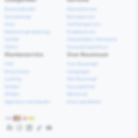
Bouwmaterialen
Klaarzetservice
Gereedschap
Bezorgservice
Hout
Verfmengservice
Elektrisch gereedschap
Kredietservice
Sanitair
Gebruiksklare vloerspecie
Elektra
Gereedschapverhuur
Klantenservice
Over Bouwmaat
FAQ
Over Bouwmaat
Retourneren
Vestigingen
Levering
Mijn Bouwmaat
Betalen
Duurzaamheid
Afhalen
Werken bij
Algemene voorwaarden
Onze specialisten
Betaalmethoden
Facebook
Instagram
LinkedIn
TikTok
YouTube