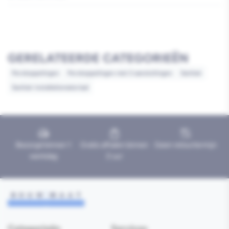
GERELATEERDE CATEGORIEËN
Perskoppelingen
Perskoppelingen met 2 aansluitingen
Sanitair
Sanitair installatiemateriaal
Bezorgd binnen 1
Gratis afhalen binnen
Geen retourtermijn
werkdag
2 uur
Categorieën
Services