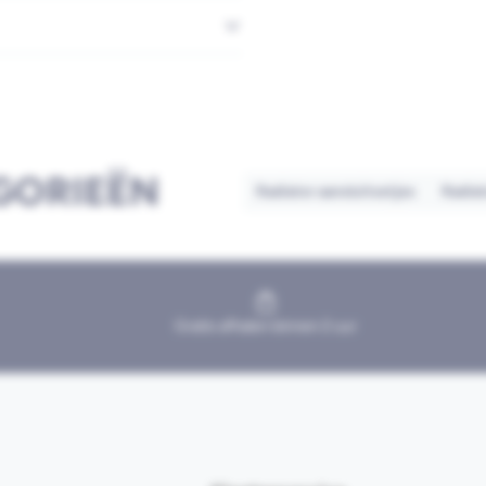
GORIEËN
Radiator aansluitsetjes
Radia
Gratis afhalen binnen 2 uur