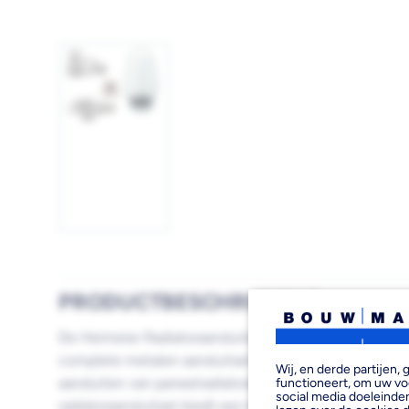
Afbeelding
1
laden
PRODUCTBESCHRIJVING
De Heimeier Radiatoraansluitset Thermostatisch Haaks
complete metalen aansluitset die speciaal ontwikkeld 
Wij, en derde partijen
functioneert, om uw vo
aansluiten van paneelradiatoren in cv-installaties. De
social media doeleinden
radiatoraansluitset biedt een betrouwbare en duurzam