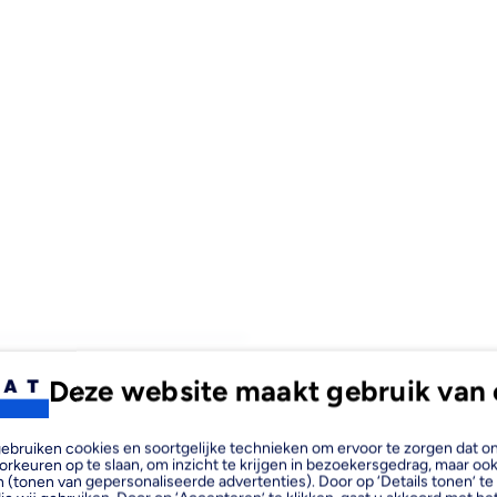
Deze website maakt gebruik van 
 Verkeerd 1/2" is een
is voor het professioneel
, gebruiken cookies en soortgelijke technieken om ervoor te zorgen dat 
orkeuren op te slaan, om inzicht te krijgen in bezoekersgedrag, maar oo
ze thermostatische
 (tonen van gepersonaliseerde advertenties). Door op ‘Details tonen’ te 
e oplossing voor