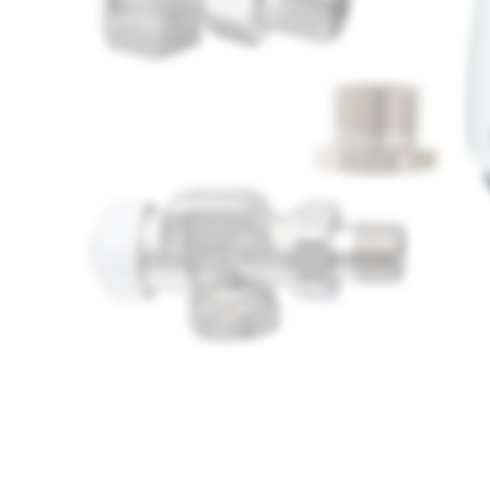
Media
1
openen