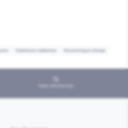
toren
Toebehoren radiatoren
Verwarming en klimaat
Geen retourtermijn