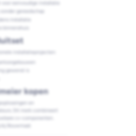
 voor eenvoudige installatie
 zonder gereedschap
ens installatie
s binnenshuis
uitset
onele installatieprojecten:
 kantoorgebouwen
ng gewenst is
imeier kopen
soplossingen en
ateurs. Dit merk combineert
ouwbare cv-componenten.
g bij Bouwmaat.