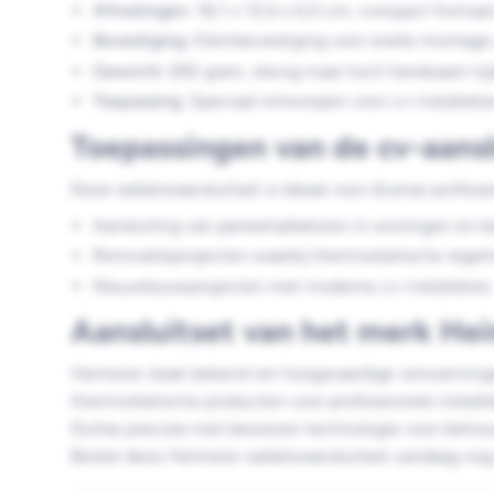
Afmetingen:
18,1 x 12,6 x 6,0 cm, compact formaat
Bevestiging:
Klembevestiging voor snelle montage
Gewicht:
692 gram, stevig maar toch handzaam tijd
Toepassing:
Speciaal ontworpen voor cv-installatie
Toepassingen van de cv-aansl
Deze radiatoraansluitset is ideaal voor diverse professi
Aansluiting van paneelradiatoren in woningen en
Renovatieprojecten waarbij thermostatische regeli
Nieuwbouwprojecten met moderne cv-installaties
Aansluitset van het merk He
Heimeier staat bekend om hoogwaardige verwarming
thermostatische producten voor professionele install
Duitse precisie met bewezen technologie voor betr
Bestel deze Heimeier radiatoraansluitset vandaag no