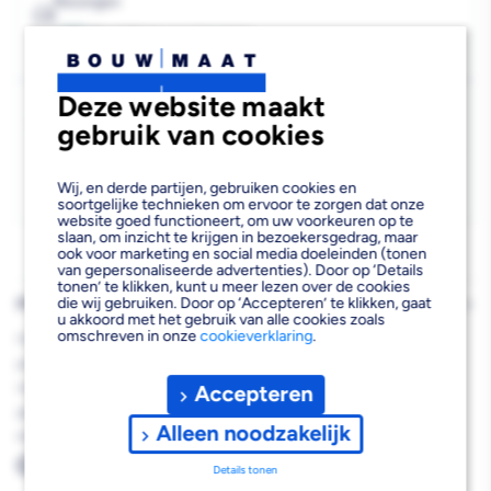
Bezorgen
Beschikbaar voor bezorgen
208
Voor 13:00 uur besteld, maandag 10 augustus bezorgd.
Deze website maakt
Kies vestiging
gebruik van cookies
Afhalen mogelijk
›
Niet beschikbaar in de vestiging
-
Wij, en derde partijen, gebruiken cookies en
Kies je vestiging om de exacte schaplocatie te zien.
soortgelijke technieken om ervoor te zorgen dat onze
website goed functioneert, om uw voorkeuren op te
slaan, om inzicht te krijgen in bezoekersgedrag, maar
ook voor marketing en social media doeleinden (tonen
van gepersonaliseerde advertenties). Door op ‘Details
tonen’ te klikken, kunt u meer lezen over de cookies
die wij gebruiken. Door op ‘Accepteren’ te klikken, gaat
PRODUCTBESCHRIJVING
u akkoord met het gebruik van alle cookies zoals
omschreven in onze
cookieverklaring
.
Heidelberg Portlandcement CEM I 42,5N 25 kg is een grijs
portlandcement voor uiteenlopende bouw- en
renovatietoepassingen. Dit cement voldoet aan EN 197-1 en is
Accepteren
geschikt voor cementmortels, beton en werkzaamheden waarbij
Alleen noodzakelijk
een betrouwbare sterkteontwikkeling nodig is.
Grootste voordelen
Details tonen