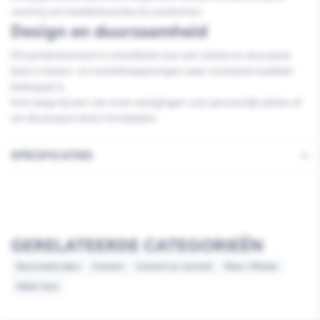
vorstvrij om kwaliteitsverlies te voorkomen.
Design en duurzaamheid
Dit portlandcement is ontwikkeld voor een sterke en duurzame
basis in beton- en morteltoepassingen waar constante kwaliteit
belangrijk is.
Kom langs bij een van onze vestigingen voor persoonlijk advies of
om dit product direct te bekijken.
SPECIFICATIES
GERELATEERDE CATEGORIEËN
Bouwmaterialen
Cement
Cement en mortels
Meer=Minder
Pallet item