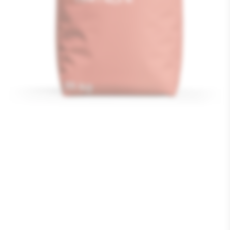
Media
1
openen