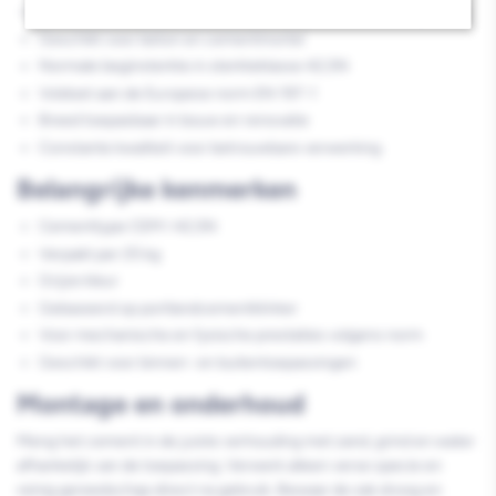
Hoogwaardig grijs portlandcement voor professioneel gebruik
Geschikt voor beton en cementmortel
Normale beginsterkte in sterkteklasse 42,5N
Voldoet aan de Europese norm EN 197-1
Breed toepasbaar in bouw en renovatie
Constante kwaliteit voor betrouwbare verwerking
Belangrijke kenmerken
Cementtype CEM I 42,5N
Verpakt per 25 kg
Grijze kleur
Gebaseerd op portlandcementklinker
Voor mechanische en fysische prestaties volgens norm
Geschikt voor binnen- en buitentoepassingen
Montage en onderhoud
Meng het cement in de juiste verhouding met zand, grind en water
afhankelijk van de toepassing. Verwerk alleen verse specie en
reinig gereedschap direct na gebruik. Bewaar de zak droog en