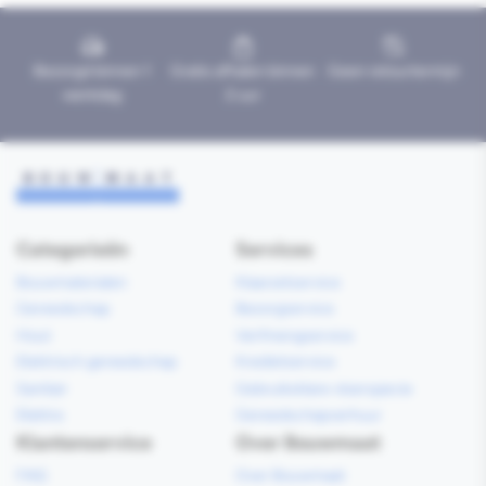
Bezorgd binnen 1
Gratis afhalen binnen
Geen retourtermijn
werkdag
2 uur
Categorieën
Services
Bouwmaterialen
Klaarzetservice
Gereedschap
Bezorgservice
Hout
Verfmengservice
Elektrisch gereedschap
Kredietservice
Sanitair
Gebruiksklare vloerspecie
Elektra
Gereedschapverhuur
Klantenservice
Over Bouwmaat
FAQ
Over Bouwmaat