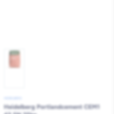
Afbeelding
1
laden
HEIDELBERG
Heidelberg Portlandcement CEM1