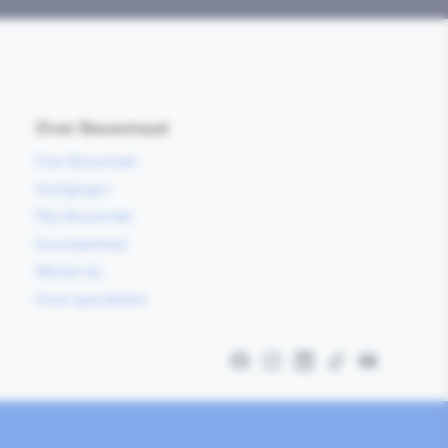
Over Bouwmaat
Over Bouwmaat
Vestigingen
Mijn Bouwmaat
Duurzaamheid
Werken bij
Onze specialisten
Facebook
Instagram
LinkedIn
TikTok
YouTube