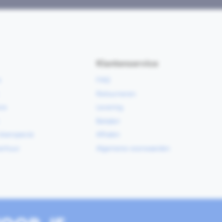
Klantenservice
e
FAQ
Retourneren
ce
Levering
Betalen
vloerspecie
Afhalen
erhuur
Algemene voorwaarden