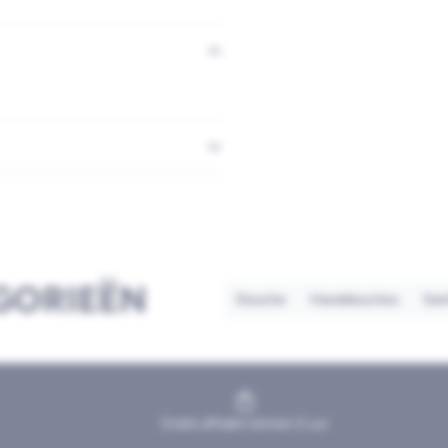
GORIEËN
Douche
Handdouches
Sani
Gratis afhalen binnen 2 uur