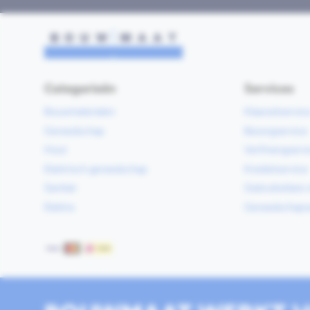
Categorieën
Services
Bouwmaterialen
Klaarzetservic
Gereedschap
Bezorgservice
Hout
Verfmengservi
Elektrisch gereedschap
Kredietservice
Sanitair
Gebruiksklare 
Elektra
Gereedschapv
Betaalmethoden