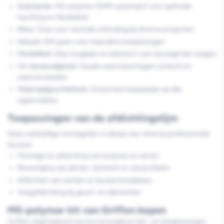
Substantie:
MS-polymer (SMP-polymeer) voor optimale
hechting en flexibiliteit
Kleur:
Grijs voor neutrale uitstraling bij diverse projecten
Inhoud:
425 gram voor meerdere toepassingen
Flexibiliteit:
Zeer buigbaar en elastisch voor bewegende voegen
UV-bestendigheid:
Goede weerstand tegen zonlicht en
weersinvloeden
Materiaalgeschiktheid:
Universeel toepasbaar op alle
oppervlaktes
Toepassingen van de afdichtingslijm
Deze veelzijdige montagelijm is ideaal voor diverse professionele
klussen:
Montage en afdichting van kozijnen en ramen
Bevestiging van plinten, lijstwerk en sierprofielen
Afdichten van sanitair en keukeninstallaties
Voegafdichting bij gevel- en dakwerken
MS-polymer kit van Griffon kopen
Griffon staat bekend om hun innovatieve lijm- en kitoplossingen