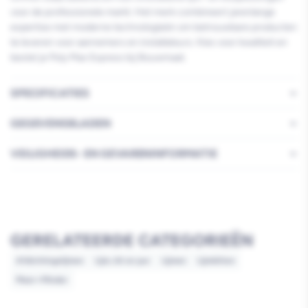
voor de professionele markt. Het merk combineert jarenlange
expertise met moderne technologieën om betrouwbare producten
te leveren voor aannemers en installateurs. Kies voor kwaliteit en
bestel je Poly Max Express bij Bouwmaat.
SPECIFICATIES
GEGEVENSBLADEN
VEILIGHEIDS- EN GEVARENINFORMATIE
GERELATEERDE CATEGORIEËN
Afdichtingslijmen
Lijm, kit en pur
Lijmen
Lijmkitten
Meer=Minder