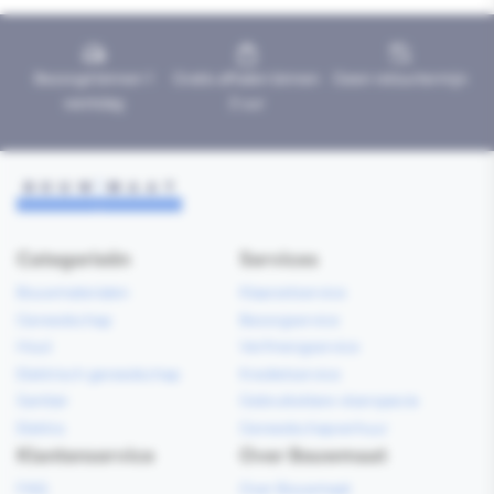
Bezorgd binnen 1
Gratis afhalen binnen
Geen retourtermijn
werkdag
2 uur
Categorieën
Services
Bouwmaterialen
Klaarzetservice
Gereedschap
Bezorgservice
Hout
Verfmengservice
Elektrisch gereedschap
Kredietservice
Sanitair
Gebruiksklare vloerspecie
Elektra
Gereedschapverhuur
Klantenservice
Over Bouwmaat
FAQ
Over Bouwmaat