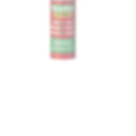
Media
1
openen