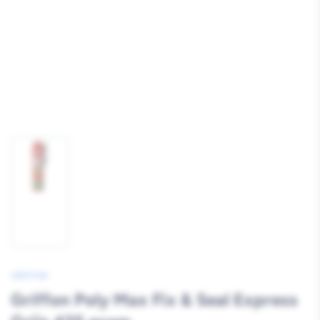
Afbeelding
1
laden
GRIFFON
Griffon Poly Max Fix & Seal Express