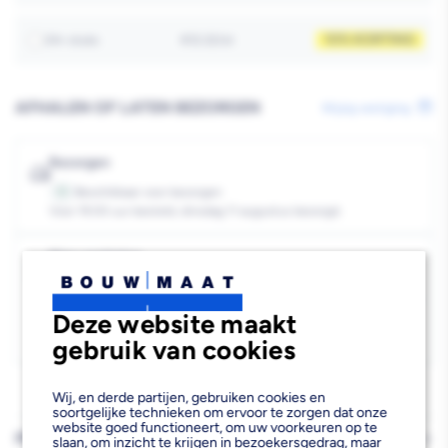
Poly
Poly
10% KORTING
24+ stuks
€12.22/st
Max
Max
Fix
Fix
AFHALEN OF LATEN BEZORGEN
Wijzig vestiging
&amp;
&amp;
Seal
Seal
Bezorgen
Express
Express
Beschikbaar voor bezorgen
13
Voor 19:00 uur besteld, dinsdag 11 augustus bezorgd.
Kies vestiging
Afhalen mogelijk
›
Deze website maakt
Niet beschikbaar in de vestiging
-
gebruik van cookies
Kies je vestiging om de exacte schaplocatie te zien.
Wij, en derde partijen, gebruiken cookies en
soortgelijke technieken om ervoor te zorgen dat onze
website goed functioneert, om uw voorkeuren op te
PRODUCTBESCHRIJVING
slaan, om inzicht te krijgen in bezoekersgedrag, maar