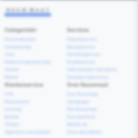
Categorieën
Services
Bouwmaterialen
Klaarzetservice
Gereedschap
Bezorgservice
Hout
Verfmengservice
Elektrisch gereedschap
Kredietservice
Sanitair
Gebruiksklare vloerspecie
Elektra
Gereedschapverhuur
Klantenservice
Over Bouwmaat
FAQ
Over Bouwmaat
Retourneren
Vestigingen
Levering
Mijn Bouwmaat
Betalen
Duurzaamheid
Afhalen
Werken bij
Algemene voorwaarden
Onze specialisten