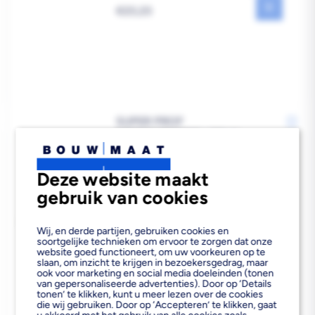
Reguliere
€23,23
prijs
SUPER PROF
METSELTROFFEL STAAL
LINKS 180X145MM
Deze website maakt
gebruik van cookies
Bezorgvoorraad
In de vestiging
Wij, en derde partijen, gebruiken cookies en
soortgelijke technieken om ervoor te zorgen dat onze
Reguliere
€20,18
website goed functioneert, om uw voorkeuren op te
slaan, om inzicht te krijgen in bezoekersgedrag, maar
prijs
ook voor marketing en social media doeleinden (tonen
van gepersonaliseerde advertenties). Door op ‘Details
tonen’ te klikken, kunt u meer lezen over de cookies
die wij gebruiken. Door op ‘Accepteren’ te klikken, gaat