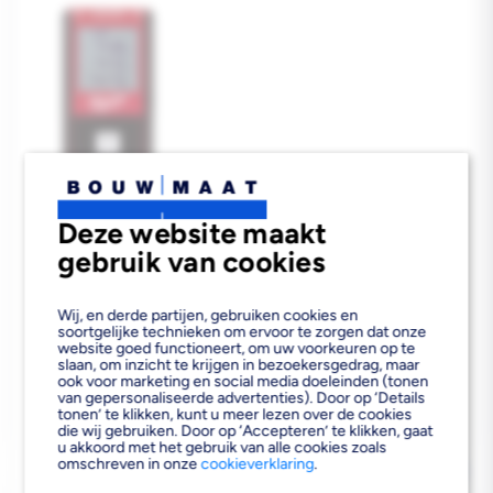
Bezorgvoorraad
In de vestiging
Reguliere
€75,00
Deze website maakt
prijs
gebruik van cookies
Wij, en derde partijen, gebruiken cookies en
soortgelijke technieken om ervoor te zorgen dat onze
website goed functioneert, om uw voorkeuren op te
slaan, om inzicht te krijgen in bezoekersgedrag, maar
ook voor marketing en social media doeleinden (tonen
van gepersonaliseerde advertenties). Door op ‘Details
tonen’ te klikken, kunt u meer lezen over de cookies
die wij gebruiken. Door op ‘Accepteren’ te klikken, gaat
u akkoord met het gebruik van alle cookies zoals
omschreven in onze
cookieverklaring
.
LEVELFIX DIGITALE
AFSTANDMETER LXD60I