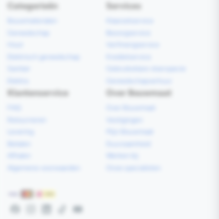
Categorieën
Services
Bouwmaterialen
Klaarzetservice
Gereedschap
Bezorgservice
Hout
Verfmengservice
Elektrisch gereedschap
Kredietservice
Sanitair
Gebruiksklare vloerspecie
Elektra
Gereedschapverhuur
Klantenservice
Over Bouwmaat
FAQ
Over Bouwmaat
Retourneren
Vestigingen
Levering
Mijn Bouwmaat
Betalen
Duurzaamheid
Afhalen
Werken bij
Algemene voorwaarden
Onze specialisten
Betaalmethoden
Facebook
Instagram
LinkedIn
TikTok
YouTube