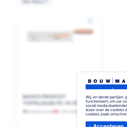
Alle filters
BAHCO PROFCUT
Wij, en derde partijen
functioneert, om uw vo
TOFFELZAAG PC-10-DTR
social media doeleinden
lezen over de cookies d
Bezorgvoorraad
In de vestiging
cookies zoals omschre
Accepteren