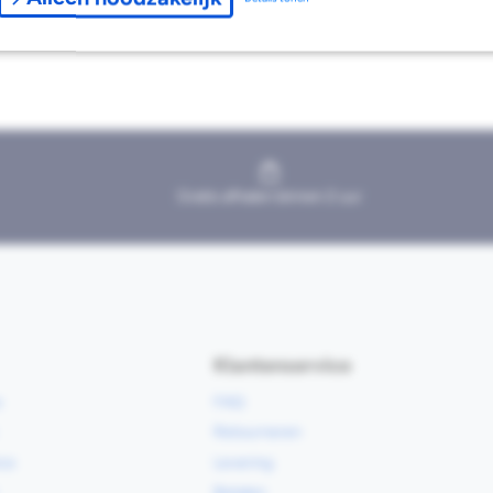
Gratis afhalen binnen 2 uur
Klantenservice
e
FAQ
Retourneren
ce
Levering
Betalen