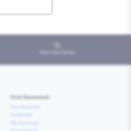
Geen retourtermijn
Over Bouwmaat
Over Bouwmaat
Vestigingen
Mijn Bouwmaat
Duurzaamheid