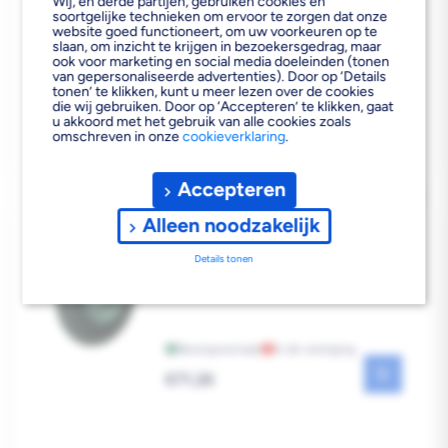
Wij, en derde partijen, gebruiken cookies en
Bezorgvoorraad
In de vestiging
soortgelijke technieken om ervoor te zorgen dat onze
Reguliere
website goed functioneert, om uw voorkeuren op te
€302,61
slaan, om inzicht te krijgen in bezoekersgedrag, maar
prijs
ook voor marketing en social media doeleinden (tonen
van gepersonaliseerde advertenties). Door op ‘Details
tonen’ te klikken, kunt u meer lezen over de cookies
die wij gebruiken. Door op ‘Accepteren’ te klikken, gaat
u akkoord met het gebruik van alle cookies zoals
omschreven in onze
cookieverklaring
.
Accepteren
MATADOR WIEL TBV
KRUIWAGEN 11170
Alleen noodzakelijk
Details tonen
Bezorgvoorraad
In de vestiging
Reguliere
€71,26
prijs