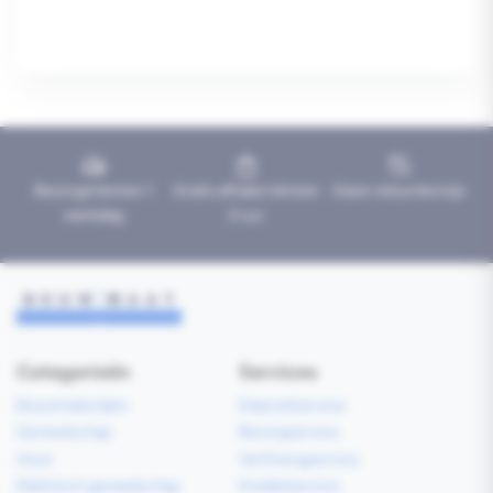
Bezorgd binnen 1
Gratis afhalen binnen
Geen retourtermijn
werkdag
2 uur
Categorieën
Services
Bouwmaterialen
Klaarzetservice
Gereedschap
Bezorgservice
Hout
Verfmengservice
Elektrisch gereedschap
Kredietservice