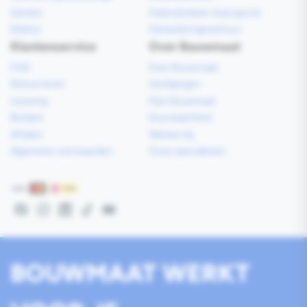
Sanitair
Gebruiksklare vloerspecie
Elektra
Gereedschapverhuur
Klantenservice
Over Bouwmaat
FAQ
Over Bouwmaat
Retourneren
Vestigingen
Levering
Mijn Bouwmaat
Betalen
Duurzaamheid
Afhalen
Werken bij
Algemene voorwaarden
Onze specialisten
Betaalmethoden
Facebook
Instagram
LinkedIn
TikTok
YouTube
BOUWMAAT WERKT