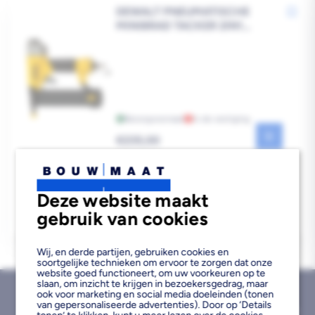
DEWALT PNEUMATISCHE
MINIBRAD TACKER 2IN1
DPSB2IN1-XJ
Bezorgvoorraad
In de vestiging
Reguliere
€235,00
prijs
Deze website maakt
gebruik van cookies
Wij, en derde partijen, gebruiken cookies en
soortgelijke technieken om ervoor te zorgen dat onze
website goed functioneert, om uw voorkeuren op te
slaan, om inzicht te krijgen in bezoekersgedrag, maar
ook voor marketing en social media doeleinden (tonen
van gepersonaliseerde advertenties). Door op ‘Details
Bezorgd binnen 1
Gratis afhalen binnen
Geen retourtermijn