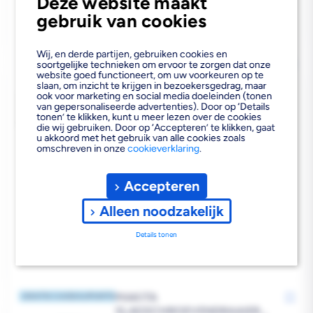
Deze website maakt
gebruik van cookies
Wij, en derde partijen, gebruiken cookies en
FESTOOL ACCU-
soortgelijke technieken om ervoor te zorgen dat onze
website goed functioneert, om uw voorkeuren op te
SLAGSCHROEVENDRAAIER
slaan, om inzicht te krijgen in bezoekersgedrag, maar
TID 18-BASIC
ook voor marketing en social media doeleinden (tonen
van gepersonaliseerde advertenties). Door op ‘Details
tonen’ te klikken, kunt u meer lezen over de cookies
die wij gebruiken. Door op ‘Accepteren’ te klikken, gaat
u akkoord met het gebruik van alle cookies zoals
omschreven in onze
cookieverklaring
.
Bezorgvoorraad
In de vestiging
Accepteren
Reguliere
€265,00
prijs
Alleen noodzakelijk
Details tonen
MAKITA
GRATIS CADEAUPUNTEN*
SLAGSCHROEVENDRAAIER